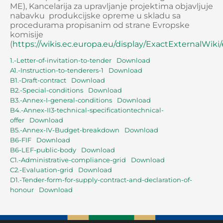
ME), Kancelarija za upravljanje projektima objavljuje
nabavku produkcijske opreme u skladu sa
procedurama propisanim od strane Evropske
komisije
(
https://wikis.ec.europa.eu/display/ExactExternalWik
1.-Letter-of-invitation-to-tender
Download
A1.-Instruction-to-tenderers-1
Download
B1.-Draft-contract
Download
B2.-Special-conditions
Download
B3.-Annex-I-general-conditions
Download
B4.-Annex-II3-technical-specificationtechnical-
offer
Download
B5.-Annex-IV-Budget-breakdown
Download
B6-FIF
Download
B6-LEF-public-body
Download
C1.-Administrative-compliance-grid
Download
C2.-Evaluation-grid
Download
D1.-Tender-form-for-supply-contract-and-declaration-of-
honour
Download