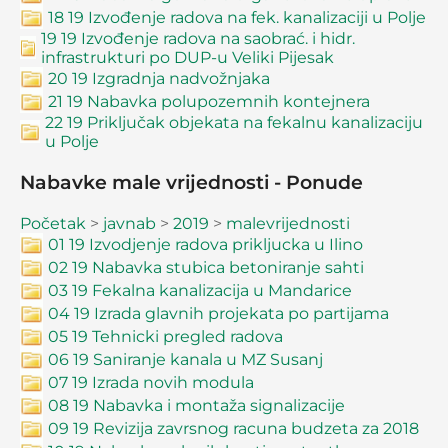
18 19 Izvođenje radova na fek. kanalizaciji u Polje
19 19 Izvođenje radova na saobrać. i hidr.
infrastrukturi po DUP-u Veliki Pijesak
20 19 Izgradnja nadvožnjaka
21 19 Nabavka polupozemnih kontejnera
22 19 Priključak objekata na fekalnu kanalizaciju
u Polje
Nabavke male vrijednosti - Ponude
Početak
>
javnab
>
2019
>
malevrijednosti
01 19 Izvodjenje radova prikljucka u Ilino
02 19 Nabavka stubica betoniranje sahti
03 19 Fekalna kanalizacija u Mandarice
04 19 Izrada glavnih projekata po partijama
05 19 Tehnicki pregled radova
06 19 Saniranje kanala u MZ Susanj
07 19 Izrada novih modula
08 19 Nabavka i montaža signalizacije
09 19 Revizija zavrsnog racuna budzeta za 2018