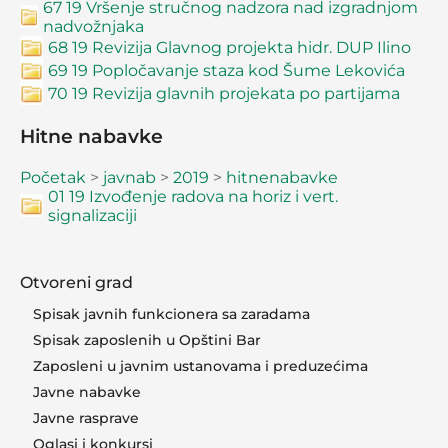
67 19 Vršenje stručnog nadzora nad izgradnjom
nadvožnjaka
68 19 Revizija Glavnog projekta hidr. DUP Ilino
69 19 Popločavanje staza kod Šume Lekovića
70 19 Revizija glavnih projekata po partijama
Hitne nabavke
Početak
>
javnab
>
2019
>
hitnenabavke
01 19 Izvođenje radova na horiz i vert.
signalizaciji
Otvoreni grad
Spisak javnih funkcionera sa zaradama
Spisak zaposlenih u Opštini Bar
Zaposleni u javnim ustanovama i preduzećima
Javne nabavke
Javne rasprave
Oglasi i konkursi