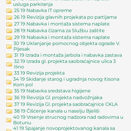
usluga parkiranja
25 19 Nabavka IT opreme
26 19 Revizija glavnih projekata po partijama
27 19 Nabavka i montaža sistema naplate
28 19 Nabavka čizama za Službu zaštite
29 19 Nabavka i montaža sistema naplate
30 19 Uklanjanje pomocnog objekta ograde V.
Pijesak
31 19 Izrada i montaža jarbola i nabavka zastava
32 19 Izrada gl. projekta saobraćajnice ulica 3
Ilino
33 19 Revizija projekta
34 19 Skidanje starog i ugradnja novog itisona
Kom pol
35 19 Nabavka sredstava higijene
36 19 Revizija Gl. projekta nadvožnjaka
37 19 Revizija Gl. projekta saobraćajnice CKLA
38 19 Čišćenje kanala u naselju Bjeliši
40 19 Vrsenje strucnog nadzora nad radovima u
Botunu
41 19 Spajanje novoprojektovanog kanala sa