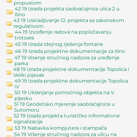
propustom
42 19 Izrada projekta saobraćajnice ulica 2 u
Ilino
43 19 Uskladjivanje Gl. projekta sa zakonskom
regulativom
44 19 Izvođenje radova na popločavanju
trotoara
45 19 Izrada idejnog rješenja fontane
46 19 Izrada projektne dokumentacije za Ilino
47 19 Vrsenje stručnog nadzora za uređenje
parka
48 19 Izrada projektne dokumentacije Topolica i
Veliki pijesak
49 19 Izrada projektne dokumentacije Topolica
IV
50 19 Uklanjanje pomoćnog objekta na V.
pijesku
51 19 Geodetsko mjerenje saobraćajnice u
Sutomoru
52 19 Izrada projekta turističko informativne
signalizacije
53 19 Nabavka kompjutera i stampača
54 19 Vršenje stručnog nadzora za ulicu na