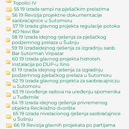
Topolici IV
55 19 Izrada rampi na pješačkim prelazima
56 19 Revizija projektne dokumentacije
saobraćajnice u Sutomoru
57 19 Izrada glavnog projekta regulacije potoka
KO Novi Bar
58 19 Izrada idejnog rješenja za pješačkog
podzemnog prelaza u Šušnju
59 19 Izradaidejnog rješenja za izgradnju saob.
Bar Sutorman Virpazar
60 19 Izrada glavnog projekta hidroteh.
instalacija po DUP-u Ilino
61 19 Izrada idejnog rješenja za izgradnju
podzemnog pješačkog prelaza u Sutomoru
62 19 Izrada glavnog projekta za saobracajniczu
u Sutomoru
63 19 Izvođenje radova na uređenju spomenika
u Tuđemile
64 19 Izrada idejnog rješenja privremenog
objekta Reciklažno dvorište
65 19 Izrada nivelacionog rješenja saobraćajnice
u Šušnju
66 19 Revizija glavnih projekata po partijama