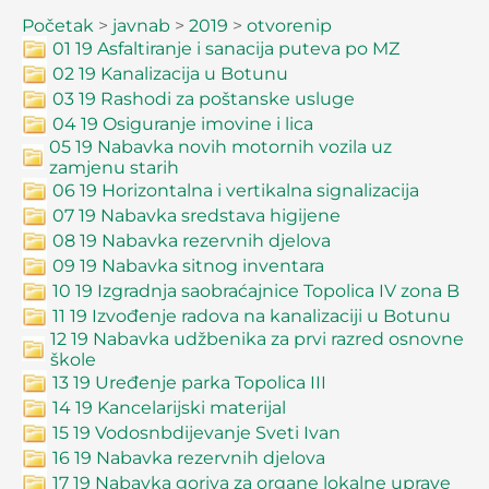
Početak
>
javnab
>
2019
>
otvorenip
01 19 Asfaltiranje i sanacija puteva po MZ
02 19 Kanalizacija u Botunu
03 19 Rashodi za poštanske usluge
04 19 Osiguranje imovine i lica
05 19 Nabavka novih motornih vozila uz
zamjenu starih
06 19 Horizontalna i vertikalna signalizacija
07 19 Nabavka sredstava higijene
08 19 Nabavka rezervnih djelova
09 19 Nabavka sitnog inventara
10 19 Izgradnja saobraćajnice Topolica IV zona B
11 19 Izvođenje radova na kanalizaciji u Botunu
12 19 Nabavka udžbenika za prvi razred osnovne
škole
13 19 Uređenje parka Topolica III
14 19 Kancelarijski materijal
15 19 Vodosnbdijevanje Sveti Ivan
16 19 Nabavka rezervnih djelova
17 19 Nabavka goriva za organe lokalne uprave