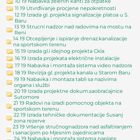
10 19 Nabavka zelenih kanti za otpatke
11 19 Utvrđivanje procjene nepokretnosti
12 19 Izrada gl. projekta signalizacije platoa u S.
Baru
13 19 Strucni nadzor nad radovima na mostu na
Reni
14 19 Otcepljenje i ispiranje drenaz.kanalizacije
na sportskom terenu
15 19 Izrada gl.i idejnog projekta Ckla
16 19 Izrada projekata električne instalacije
17 19 Nabavka i montaža sistema video nadzora
18 19 Revizija gl. projekta kanala u Starom Baru
19 19 Nabavka i montaza tabli sa nazivima
organa i službi
20 19 Izrada projektne dokum.saobraćajnice
Sutomore
21 19 Radovi na izradi pomocnog objekta na
sportskom terenu
22 19 Izrada tehničke dokumentacije Susanj
zona rezerve
23 19 Vršenje stručnognadzora nad asfaltiranjem
i sanacijom po Mjesnim zajednicama
24 19 Nabavka i montaža sistema naplate