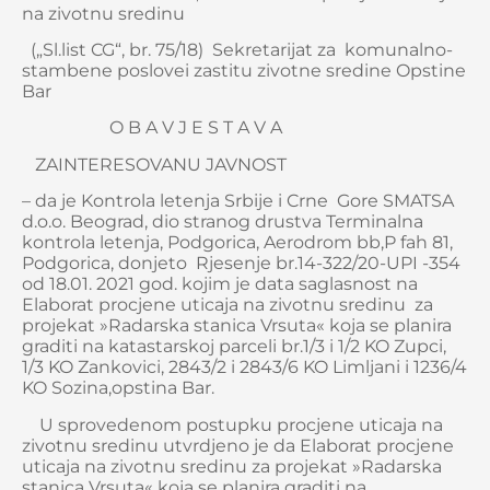
na zivotnu sredinu
(„Sl.list CG“, br. 75/18) Sekretarijat za komunalno-
stambene poslovei zastitu zivotne sredine Opstine
Bar
O B A V J E S T A V A
ZAINTERESOVANU JAVNOST
– da je Kontrola letenja Srbije i Crne Gore SMATSA
d.o.o. Beograd, dio stranog drustva Terminalna
kontrola letenja, Podgorica, Aerodrom bb,P fah 81,
Podgorica, donjeto Rjesenje br.14-322/20-UPI -354
od 18.01. 2021 god. kojim je data saglasnost na
Elaborat procjene uticaja na zivotnu sredinu za
projekat »Radarska stanica Vrsuta« koja se planira
graditi na katastarskoj parceli br.1/3 i 1/2 KO Zupci,
1/3 KO Zankovici, 2843/2 i 2843/6 KO Limljani i 1236/4
KO Sozina,opstina Bar.
U sprovedenom postupku procjene uticaja na
zivotnu sredinu utvrdjeno je da Elaborat procjene
uticaja na zivotnu sredinu za projekat »Radarska
stanica Vrsuta« koja se planira graditi na