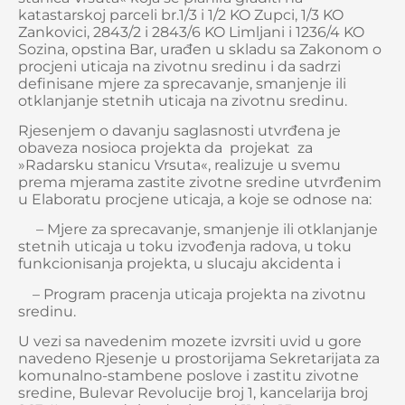
katastarskoj parceli br.1/3 i 1/2 KO Zupci, 1/3 KO
Zankovici, 2843/2 i 2843/6 KO Limljani i 1236/4 KO
Sozina, opstina Bar, urađen u skladu sa Zakonom o
procjeni uticaja na zivotnu sredinu i da sadrzi
definisane mjere za sprecavanje, smanjenje ili
otklanjanje stetnih uticaja na zivotnu sredinu.
Rjesenjem o davanju saglasnosti utvrđena je
obaveza nosioca projekta da projekat za
»Radarsku stanicu Vrsuta«, realizuje u svemu
prema mjerama zastite zivotne sredine utvrđenim
u Elaboratu procjene uticaja, a koje se odnose na:
– Mjere za sprecavanje, smanjenje ili otklanjanje
stetnih uticaja u toku izvođenja radova, u toku
funkcionisanja projekta, u slucaju akcidenta i
– Program pracenja uticaja projekta na zivotnu
sredinu.
U vezi sa navedenim mozete izvrsiti uvid u gore
navedeno Rjesenje u prostorijama Sekretarijata za
komunalno-stambene poslove i zastitu zivotne
sredine, Bulevar Revolucije broj 1, kancelarija broj