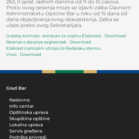
263, II sprat, radnim danima od 11 do 15 casova.
Protiv ovog rjesenja moze se izjaviti zalba Glavnom
Administratotu Opstine Bar u roku od 15 dana od
dana objavljivanja ovog obavjestenja. Zalba se
ulaze preko ovog Sekretarijata.
Izvestaj komisije –konacan za ocjenu Elaborata
Download
Resenje o davanje saglasnosti
Download
Elaborat o procjeni uticaja za Radarsku stanicu
Vrsut
Download
Grad Bar
Naslovna
Info centar
Opštinska uprava
Skupština opštine
Lokalna uprava
Servis građana
Podrška privredi