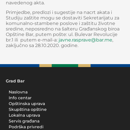
navedenog akta.
Primjedbe, predlozi i sugestije na nacrt akata i
Studiju zaštite mogu se dostaviti Sekretarijatu za
komunalno-stambene poslove i zaštitu životne
sredine, neposredno na šalteru Građanskog biroa
Opštine Bar, putem pošte: ul. Bulevar Revolucije
br.1 ili putem e-mail-a:
javne.rasprave@bar.me
,
zaključno sa 28.10.2020. godine.
Grad Bar
Naslovna
Info centar
Opštinska uprava
Skupština opštine
Lokalna uprava
Servis građana
Podrška privredi