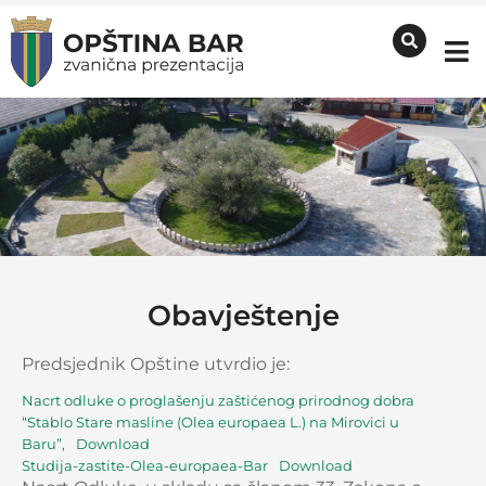
Obavještenje
Predsjednik Opštine utvrdio je:
Nacrt odluke o proglašenju zaštićenog prirodnog dobra
“Stablo Stare masline (Olea europaea L.) na Mirovici u
Baru”,
Download
Studija-zastite-Olea-europaea-Bar
Download