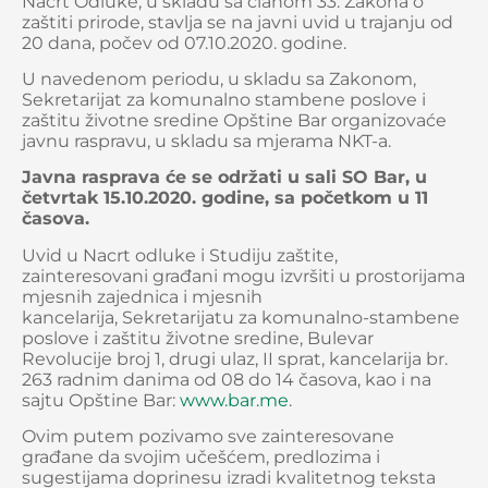
Nacrt Odluke, u skladu sa članom 33. Zakona o
zaštiti prirode, stavlja se na javni uvid u trajanju od
20 dana, počev od 07.10.2020. godine.
U navedenom periodu, u skladu sa Zakonom,
Sekretarijat za komunalno stambene poslove i
zaštitu životne sredine Opštine Bar organizovaće
javnu raspravu, u skladu sa mjerama NKT-a.
Javna rasprava će se održati u sali SO Bar, u
četvrtak 15.10.2020. godine, sa početkom u 11
časova.
Uvid u Nacrt odluke i Studiju zaštite,
zainteresovani građani mogu izvršiti u prostorijama
mjesnih zajednica i mjesnih
kancelarija, Sekretarijatu za komunalno-stambene
poslove i zaštitu životne sredine, Bulevar
Revolucije broj 1, drugi ulaz, II sprat, kancelarija br.
263 radnim danima od 08 do 14 časova, kao i na
sajtu Opštine Bar:
www.bar.me
.
Ovim putem pozivamo sve zainteresovane
građane da svojim učešćem, predlozima i
sugestijama doprinesu izradi kvalitetnog teksta