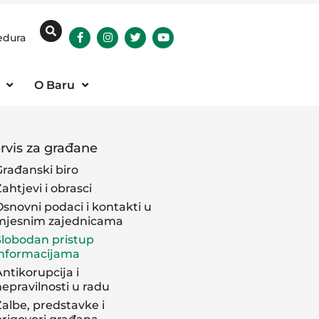
edura
O Baru
rvis za građane
Građanski biro
ahtjevi i obrasci
Osnovni podaci i kontakti u
mjesnim zajednicama
Slobodan pristup
informacijama
ntikorupcija i
nepravilnosti u radu
Žalbe, predstavke i