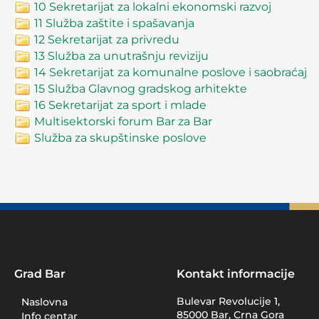
10 Sekretarijat za lokalni ekonomski razvoj
11 Služba zaštite i spašavanja
12 Sekretarijat za privredu
13 Služba za unutrašnju reviziju
14 Sekretarijat za komunalne poslove i saobraćaj
15 Služba Glavnog gradskog arhitekte
16 Sekretarijat za sport i mlade
Multisektorski forum Bar za Bar
Služba za skupštinske poslove
Grad Bar
Kontakt informacije
Bulevar Revolucije 1,
Naslovna
85000 Bar, Crna Gora
Info centar