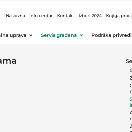
Naslovna
Info centar
Kontakt
Izbori 2024
Knjiga proc
lna uprava
Servis građana
Podrška privredi
jama
Se
Z
A