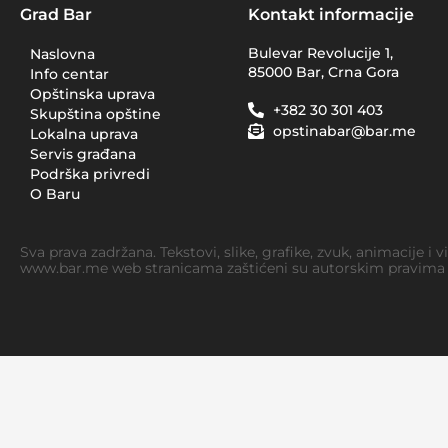
Grad Bar
Kontakt informacije
Bulevar Revolucije 1,
Naslovna
85000 Bar, Crna Gora
Info centar
Opštinska uprava
+382 30 301 403
Skupština opštine
opstinabar@bar.me
Lokalna uprava
Servis građana
Podrška privredi
O Baru
Sva prava zadržana. Tekstovi, slike, grafike, zvuk, animacije i 
www.bar.me web stranicama zaštićeni su autorskim pravima i