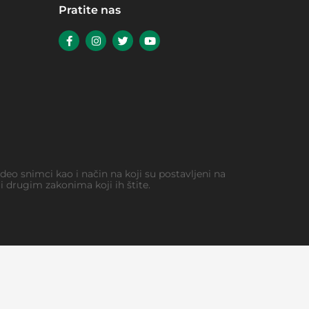
Pratite nas
video snimci kao i način na koji su postavljeni na
 drugim zakonima koji ih štite.