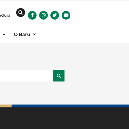
edura
O Baru