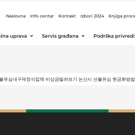
Naslovna
Info centar
Kontakt
Izbori 2024
Knjiga proc
lna uprava
Servis građana
Podrška privredi