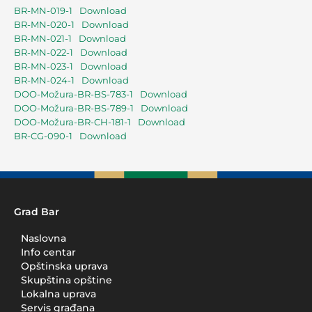
BR-MN-019-1
Download
BR-MN-020-1
Download
BR-MN-021-1
Download
BR-MN-022-1
Download
BR-MN-023-1
Download
BR-MN-024-1
Download
DOO-Možura-BR-BS-783-1
Download
DOO-Možura-BR-BS-789-1
Download
DOO-Možura-BR-CH-181-1
Download
BR-CG-090-1
Download
Grad Bar
Naslovna
Info centar
Opštinska uprava
Skupština opštine
Lokalna uprava
Servis građana