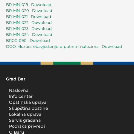
BR-MN-019
Download
BR-MN-020
Download
BR-MN-021
Download
BR-MN-022
Download
BR-MN-023
Download
BR-MN-024
Download
BRCG-090
Download
DOO-Mozura-obavjestenje-o-putnim-nalozima
Download
Grad Bar
Naslovna
Info centar
Opštinska uprava
Skupština opštine
Lokalna uprava
Servis građana
Podrška privredi
O Baru