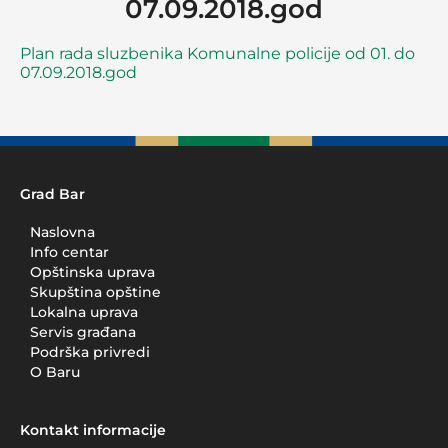
07.09.2018.god
Plan rada sluzbenika Komunalne policije od 01. do
07.09.2018.god
Grad Bar
Naslovna
Info centar
Opštinska uprava
Skupština opštine
Lokalna uprava
Servis građana
Podrška privredi
O Baru
Kontakt informacije