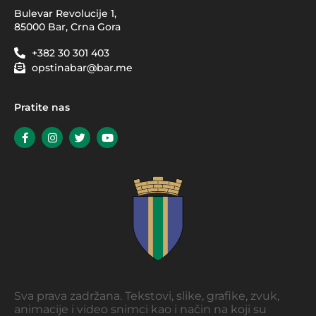
Bulevar Revolucije 1,
85000 Bar, Crna Gora
+382 30 301 403
opstinabar@bar.me
Pratite nas
Sva prava zadržana. Tekstovi, slike, grafike, zvuk,
animacije i video snimci kao i način na koji su