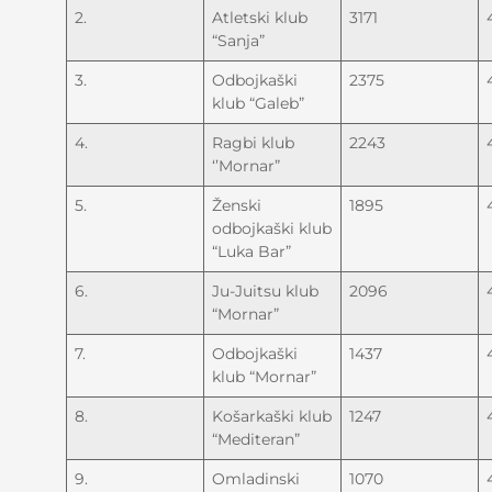
2.
Atletski klub
3171
“Sanja”
3.
Odbojkaški
2375
klub “Galeb”
4.
Ragbi klub
2243
‘’Mornar”
5.
Ženski
1895
odbojkaški klub
“Luka Bar”
6.
Ju-Juitsu klub
2096
“Mornar”
7.
Odbojkaški
1437
klub “Mornar”
8.
Košarkaški klub
1247
“Mediteran”
9.
Omladinski
1070