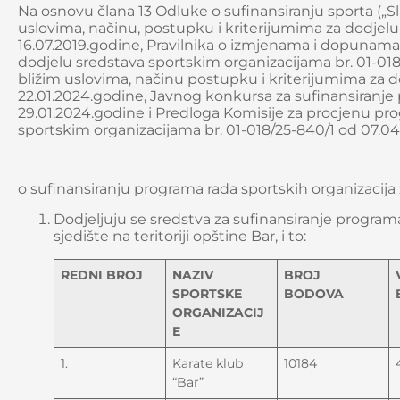
Na osnovu člana 13 Odluke o sufinansiranju sporta („Služ
uslovima, načinu, postupku i kriterijumima za dodjel
16.07.2019.godine, Pravilnika o izmjenama i dopunama 
dodjelu sredstava sportskim organizacijama br. 01-018/2
bližim uslovima, načinu postupku i kriterijumima za d
22.01.2024.godine, Javnog konkursa za sufinansiranje 
29.01.2024.godine i Predloga Komisije za procjenu pro
sportskim organizacijama br. 01-018/25-840/1 od 07.04.
o sufinansiranju programa rada sportskih organizacija
Dodjeljuju se sredstva za sufinansiranje progra
sjedište na teritoriji opštine Bar, i to:
REDNI BROJ
NAZIV
BROJ
SPORTSKE
BODOVA
ORGANIZACIJ
E
1.
Karate klub
10184
“Bar”