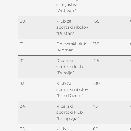
streljaštva
‘’Antivari’’
30.
Klub za
165
sportski ribolov
“Pristan”
31.
Bokserski klub
138
“Mornar”
32.
Ribarski
125
sportski klub
“Rumija”
33.
Klub za
100
sportski ribolov
“Free Divers”
34.
Ribarski
75
sportski klub
“Lampuga”
35.
Klub
60