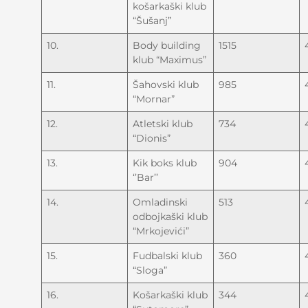
košarkaški klub
“Šušanj”
10.
Body building
1515
klub “Maximus”
11.
Šahovski klub
985
“Mornar”
12.
Atletski klub
734
“Dionis”
13.
Kik boks klub
904
‘’Bar’’
14.
Omladinski
513
odbojkaški klub
“Mrkojevići”
15.
Fudbalski klub
360
“Sloga”
16.
Košarkaški klub
344