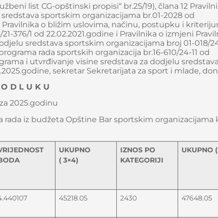
beni list CG-opštinski propisi“ br.25/19), člana 12 Praviln
u sredstava sportskim organizacijama br.01-2028 od
Pravilnika o bližim uslovima, načinu, postupku i kriteri
1-376/1 od 22.02.2021.godine i Pravilnika o izmjeni Pravil
odjelu sredstava sportskim organizacijama broj 01-018/24
programa rada sportskih organizacija br.16-610/24-11 od
grama i utvrđivanje visine sredstava za dodjelu sredstav
2025.godine, sekretar Sekretarijata za sport i mlade, don
O D L U K U
 za 2025.godinu
ma rada iz budžeta Opštine Bar sportskim organizacijama 
VRIJEDNOST
UKUPNO
IZNOS PO
UKUPNO (
BODA
( 3×4)
KATEGORIJI
4.440107
45218.05
2430
47648.05