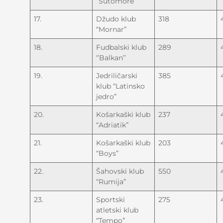
“Sutomore”
17.
Džudo klub
318
“Mornar”
18.
Fudbalski klub
289
‘’Balkan’’
19.
Jedriličarski
385
klub “Latinsko
jedro”
20.
Košarkaški klub
237
“Adriatik”
21.
Košarkaški klub
203
“Boys”
22.
Šahovski klub
550
“Rumija”
23.
Sportski
275
atletski klub
“Tempo”