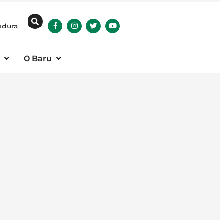
edura
O Baru