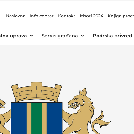
Naslovna
Info centar
Kontakt
Izbori 2024
Knjiga proc
lna uprava
Servis građana
Podrška privredi