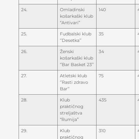
24.
Omladinski
140
košarkaški klub
“Antivari”
25.
Fudbalski klub
35
‘’Desetka’’
26.
Ženski
34
košarkaški klub
‘’Bar Basket 23’’
27.
Atletski klub
75
‘’Rasti zdravo
Bar’’
28.
Klub
435
praktičnog
streljaštva
“Rumija”
29.
Klub
310
praktičnog