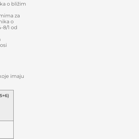
ika o bližim
jumima za
nika o
-8/1 od
a
osi
koje imaju
5+6)