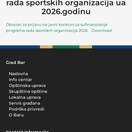
rada sportskih organizacija ua
2026.godinu
Obrazac za prijavu na javni konkurs za sufinansiranje
programa rada sportskih organizacija 2026.
Download
Grad Bar
Naslovna
Info centar
Opštinska uprava
Skupština opštine
Lokalna uprava
Servis građana
Podrška privredi
O Baru
Kontakt informacije