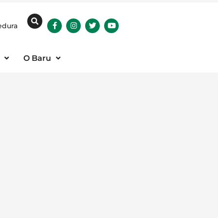
edura
O Baru