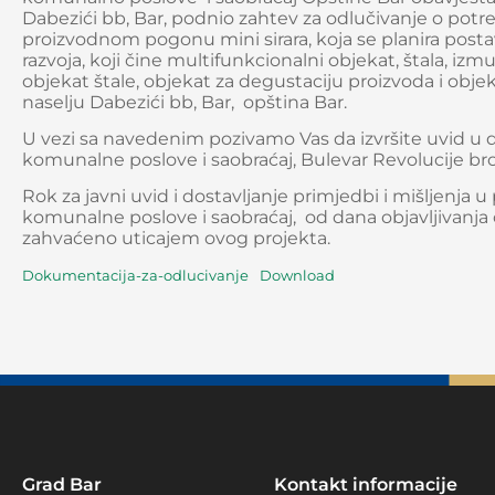
Dabezići bb, Bar, podnio zahtev za odlučivanje o potrebi
proizvodnom pogonu mini sirara, koja se planira postav
razvoja, koji čine multifunkcionalni objekat, štala, iz
objekat štale, objekat za degustaciju proizvoda i ob
naselju Dabezići bb, Bar, opština Bar.
U vezi sa navedenim pozivamo Vas da izvršite uvid u 
komunalne poslove i saobraćaj, Bulevar Revolucije broj 1
Rok za javni uvid i dostavljanje primjedbi i mišljenja u
komunalne poslove i saobraćaj, od dana objavljivanja o
zahvaćeno uticajem ovog projekta.
Dokumentacija-za-odlucivanje
Download
Grad Bar
Kontakt informacije