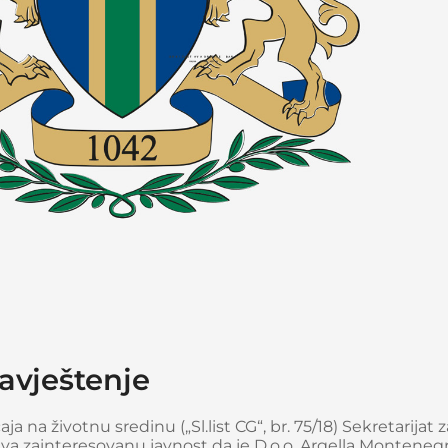
avještenje
ja na životnu sredinu („Sl.list CG“, br. 75/18) Sekretarijat 
a zainteresovanu javnost da je D.o.o. Argella Montenegr