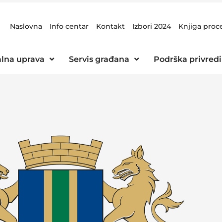
Naslovna
Info centar
Kontakt
Izbori 2024
Knjiga proc
lna uprava
Servis građana
Podrška privredi