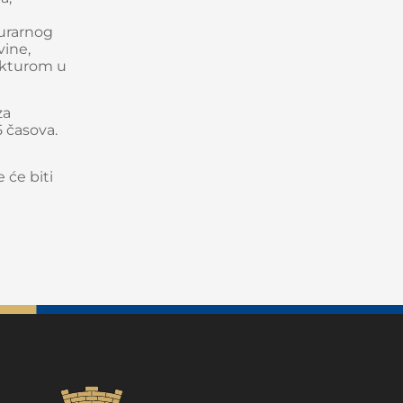
rurarnog
vine,
rukturom u
za
5 časova.
 će biti