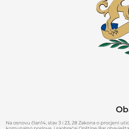
Ob
Na osnovu član14, stav 3 i 23, 28 Zakona o procjeni utica
komunalno poslove i saobraćaj Opštine Bar obavještav