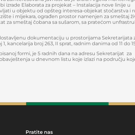
 izrade Elaborata za projekat – Instalacija nove linije u
ljati u objektu od opšteg interesa-objekat stočarstva i 
muzište i mljekara, ograđen prostor namenjen za smeštaj ži
jekat za smeštaj čobana sa sušarom, sa pratećom unfrast
dostavljenu dokumentaciju u prostorijama Sekretarijata 
, kancelarija broj 263, II sprat, radnim danima od 11 do 1
 pisanoj formi, je 5 radnih dana na adresu Sekretarijat za
bavještenja u dnevnom listu koje izlazi na području koje
Pratite nas