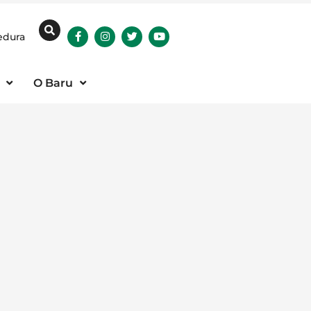
edura
O Baru