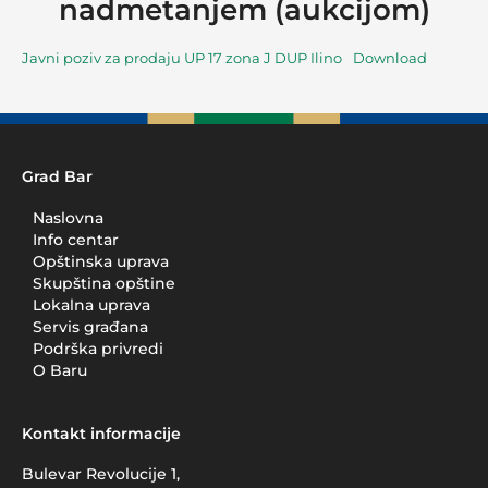
nadmetanjem (aukcijom)
Javni poziv za prodaju UP 17 zona J DUP Ilino
Download
Grad Bar
Naslovna
Info centar
Opštinska uprava
Skupština opštine
Lokalna uprava
Servis građana
Podrška privredi
O Baru
Kontakt informacije
Bulevar Revolucije 1,