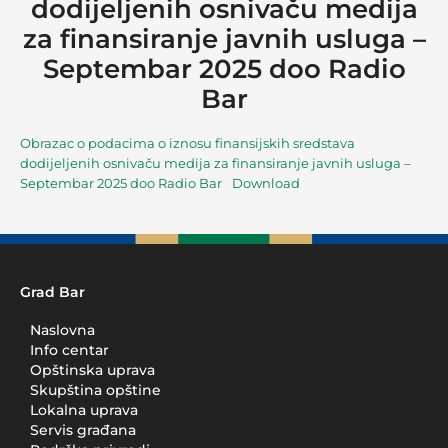
dodijeljenih osnivaču medija
za finansiranje javnih usluga –
Septembar 2025 doo Radio
Bar
Obrazac o podacima o iznosu finansijskih sredstava
dodijeljenih osnivaču medija za finansiranje javnih usluga –
Septembar 2025 doo Radio Bar
Download
Grad Bar
Naslovna
Info centar
Opštinska uprava
Skupština opštine
Lokalna uprava
Servis građana