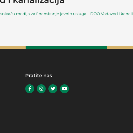
snivaču medija za finansiranje javnih usluga – DOO Vodovod i kanaliz
Pratite nas