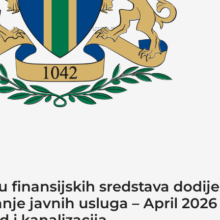
finansijskih sredstava dodije
anje javnih usluga – April 202
 i kanalizacija