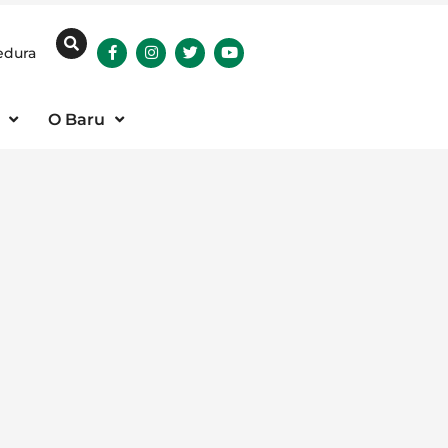
edura
O Baru