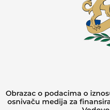
Obrazac o podacima o iznosu 
osnivaču medija za finansir
Vodovod