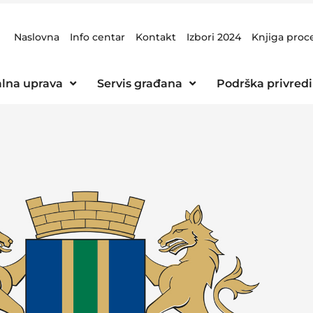
Naslovna
Info centar
Kontakt
Izbori 2024
Knjiga proc
lna uprava
Servis građana
Podrška privredi