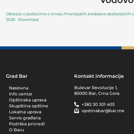
Obrazac o podacima o iznosu finansijskih sredstava dodijeljenih o
2026
Download
Grad Bar
Kontakt informacije
Bulevar Revolucije 1,
Naslovna
85000 Bar, Crna Gora
Info centar
Opštinska uprava
+382 30 301 403
Skupština opštine
opstinabar@bar.me
Lokalna uprava
Servis građana
Podrška privredi
O Baru