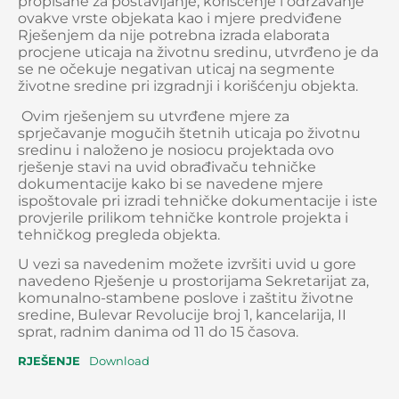
propisane za postavljanje, korišćenje i održavanje
ovakve vrste objekata kao i mjere predviđene
Rješenjem da nije potrebna izrada elaborata
procjene uticaja na životnu sredinu, utvrđeno je da
se ne očekuje negativan uticaj na segmente
životne sredine pri izgradnji i korišćenju objekta.
Ovim rješenjem su utvrđene mjere za
sprječavanje mogučih štetnih uticaja po životnu
sredinu i naloženo je nosiocu projektada ovo
rješenje stavi na uvid obrađivaču tehničke
dokumentacije kako bi se navedene mjere
ispoštovale pri izradi tehničke dokumentacije i iste
provjerile prilikom tehničke kontrole projekta i
tehničkog pregleda objekta.
U vezi sa navedenim možete izvršiti uvid u gore
navedeno Rješenje u prostorijama Sekretarijat za,
komunalno-stambene poslove i zaštitu životne
sredine, Bulevar Revolucije broj 1, kancelarija, II
sprat, radnim danima od 11 do 15 časova.
RJEŠENJE
Download