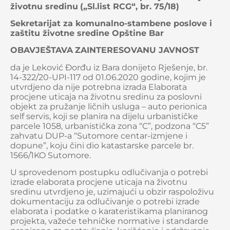
životnu sredinu
(„Sl.list RCG“, br. 75/18)
Sekretarijat za komunalno-stambene poslove i
zaštitu životne sredine Opštine Bar
OBAVJEŠTAVA
ZAINTERESOVANU JAVNOST
da je Leković Đorđu iz Bara donijeto Rješenje, br.
14-322/20-UPI-117 od 01.06.2020 godine, kojim je
utvrdjeno da nije potrebna izrada Elaborata
procjene uticaja na životnu sredinu za poslovni
objekt za pružanje ličnih usluga – auto perionica
self servis, koji se planira na dijelu urbanističke
parcele 1058, urbanistička zona “C”, podzona “C5”
zahvatu DUP-a “Sutomore centar-izmjene i
dopune”, koju čini dio katastarske parcele br.
1566/1KO Sutomore.
U sprovedenom postupku odlučivanja o potrebi
izrade elaborata procjene uticaja na životnu
sredinu utvrdjeno je, uzimajući u obzir raspoloživu
dokumentaciju za odlučivanje o potrebi izrade
elaborata i podatke o karateristikama planiranog
projekta, važeće tehničke normative i standarde