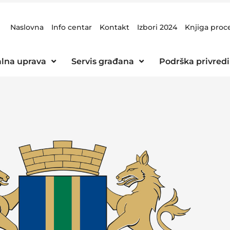
Naslovna
Info centar
Kontakt
Izbori 2024
Knjiga proc
lna uprava
Servis građana
Podrška privredi