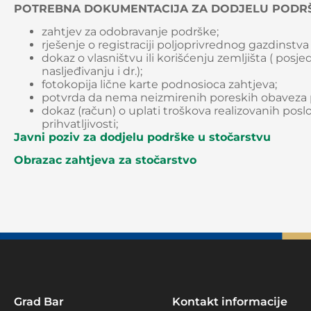
POTREBNA DOKUMENTACIJA ZA DODJELU PODRŠ
zahtjev za odobravanje podrške;
rješenje o registraciji poljoprivrednog gazdinstva
dokaz o vlasništvu ili korišćenju zemljišta ( posje
nasljeđivanju i dr.);
fotokopija lične karte podnosioca zahtjeva;
potvrda da nema neizmirenih poreskih obaveza p
dokaz (račun) o uplati troškova realizovanih pos
prihvatljivosti;
Javni poziv za dodjelu podrške u stočarstvu
Obrazac zahtjeva za stočarstvo
Grad Bar
Kontakt informacije