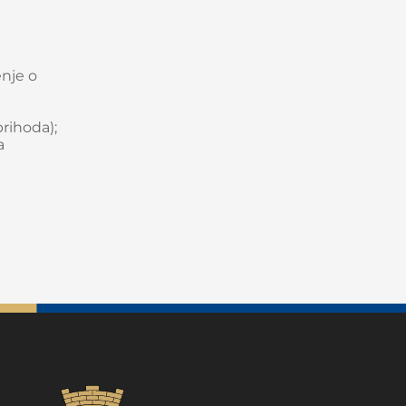
enje o
rihoda);
a