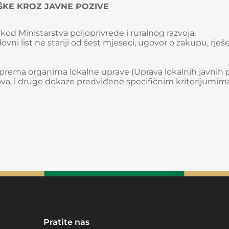
KE KROZ JAVNE POZIVE
 kod Ministarstva poljoprivrede i ruralnog razvoja.
dovni list ne stariji od šest mjeseci, ugovor o zakupu, rješ
rema organima lokalne uprave (Uprava lokalnih javnih p
lova, i druge dokaze predviđene specifičnim kriterijumim
Pratite nas