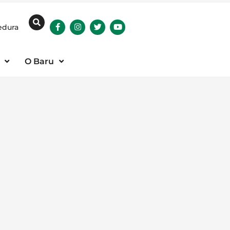
edura
O Baru