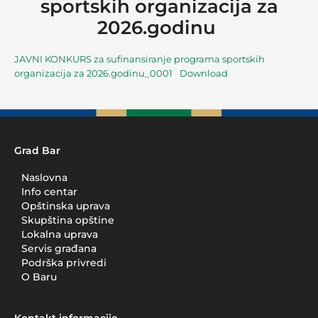
sportskih organizacija za
2026.godinu
JAVNI KONKURS za sufinansiranje programa sportskih
organizacija za 2026.godinu_0001
Download
Grad Bar
Naslovna
Info centar
Opštinska uprava
Skupština opštine
Lokalna uprava
Servis građana
Podrška privredi
O Baru
Kontakt informacije