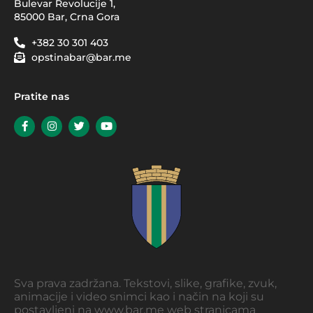
Bulevar Revolucije 1,
85000 Bar, Crna Gora
+382 30 301 403
opstinabar@bar.me
Pratite nas
Sva prava zadržana. Tekstovi, slike, grafike, zvuk,
animacije i video snimci kao i način na koji su
postavljeni na www.bar.me web stranicama