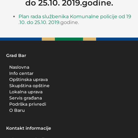
do 25.10. 2019.godine.
Plan rada službenika Komunalne policije od 19
.10. do 25.10. 2019.
godine.
Grad Bar
Naslovna
Info centar
Opštinska uprava
Skupština opštine
Lokalna uprava
Servis građana
Podrška privredi
O Baru
Kontakt informacije