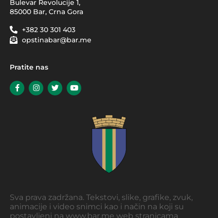
Bulevar Revolucije 1,
85000 Bar, Crna Gora
+382 30 301 403
opstinabar@bar.me
Pratite nas
Sva prava zadržana. Tekstovi, slike, grafike, zvuk,
animacije i video snimci kao i način na koji su
postavljeni na www.bar.me web stranicama