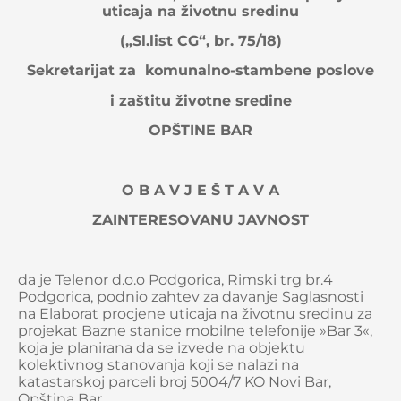
uticaja na životnu sredinu
(„Sl.list CG“, br. 75/18)
Sekretarijat za komunalno-stambene poslove
i zaštitu životne sredine
OPŠTINE BAR
O B A V J E Š T A V A
ZAINTERESOVANU JAVNOST
da je Telenor d.o.o Podgorica, Rimski trg br.4
Podgorica, podnio zahtev za davanje Saglasnosti
na Elaborat procjene uticaja na životnu sredinu za
projekat Bazne stanice mobilne telefonije »Bar 3«,
koja je planirana da se izvede na objektu
kolektivnog stanovanja koji se nalazi na
katastarskoj parceli broj 5004/7 KO Novi Bar,
Opština Bar.