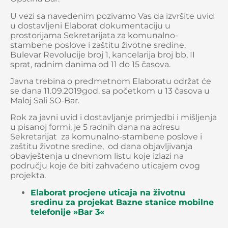
U vezi sa navedenim pozivamo Vas da izvršite uvid
u dostavljeni Elaborat dokumentaciju u
prostorijama Sekretarijata za komunalno-
stambene poslove i zaštitu životne sredine,
Bulevar Revolucije broj 1, kancelarija broj bb, II
sprat, radnim danima od 11 do 15 časova.
Javna trebina o predmetnom Elaboratu održat će
se dana 11.09.2019god. sa početkom u 13 časova u
Maloj Sali SO-Bar.
Rok za javni uvid i dostavljanje primjedbi i mišljenja
u pisanoj formi, je 5 radnih dana na adresu
Sekretarijat za komunalno-stambene poslove i
zaštitu životne sredine, od dana objavljivanja
obavještenja u dnevnom listu koje izlazi na
području koje će biti zahvaćeno uticajem ovog
projekta.
Elaborat procjene uticaja na životnu
sredinu za projekat Bazne stanice mobilne
telefonije »Bar 3«