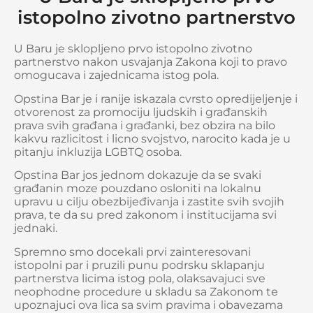
istopolno zivotno partnerstvo
U Baru je sklopljeno prvo istopolno zivotno
partnerstvo nakon usvajanja Zakona koji to pravo
omogucava i zajednicama istog pola.
Opstina Bar je i ranije iskazala cvrsto opredijeljenje i
otvorenost za promociju ljudskih i građanskih
prava svih građana i građanki, bez obzira na bilo
kakvu razlicitost i licno svojstvo, narocito kada je u
pitanju inkluzija LGBTQ osoba.
Opstina Bar jos jednom dokazuje da se svaki
građanin moze pouzdano osloniti na lokalnu
upravu u cilju obezbijeđivanja i zastite svih svojih
prava, te da su pred zakonom i institucijama svi
jednaki.
Spremno smo docekali prvi zainteresovani
istopolni par i pruzili punu podrsku sklapanju
partnerstva licima istog pola, olaksavajuci sve
neophodne procedure u skladu sa Zakonom te
upoznajuci ova lica sa svim pravima i obavezama