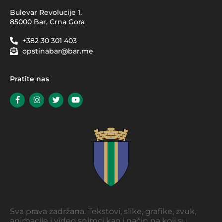
Bulevar Revolucije 1,
85000 Bar, Crna Gora
+382 30 301 403
opstinabar@bar.me
Pratite nas
Sva prava zadržana. Tekstovi, slike, grafike, zvuk,
animacije i video snimci kao i način na koji su