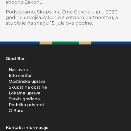
shodno Zakonu.
Podsjecamo, Skupstina Crne Gore je u julu 2020.
godine usvojila Zakon o zivotnom partnerstvu, a
stupio je na snagu 15. jula ove godine.
Grad Bar
Naslovna
Info centar
Opštinska uprava
Skupština opštine
Lokalna uprava
Servis građana
Podrška privredi
O Baru
Kontakt informacije