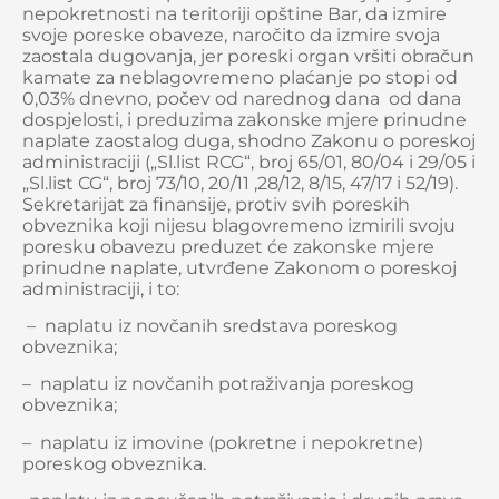
nepokretnosti na teritoriji opštine Bar, da izmire
svoje poreske obaveze, naročito da izmire svoja
zaostala dugovanja, jer poreski organ vršiti obračun
kamate za neblagovremeno plaćanje po stopi od
0,03% dnevno, počev od narednog dana od dana
dospjelosti, i preduzima zakonske mjere prinudne
naplate zaostalog duga, shodno Zakonu o poreskoj
administraciji („Sl.list RCG“, broj 65/01, 80/04 i 29/05 i
„Sl.list CG“, broj 73/10, 20/11 ,28/12, 8/15, 47/17 i 52/19).
Sekretarijat za finansije, protiv svih poreskih
obveznika koji nijesu blagovremeno izmirili svoju
poresku obavezu preduzet će zakonske mjere
prinudne naplate, utvrđene Zakonom o poreskoj
administraciji, i to:
– naplatu iz novčanih sredstava poreskog
obveznika;
– naplatu iz novčanih potraživanja poreskog
obveznika;
– naplatu iz imovine (pokretne i nepokretne)
poreskog obveznika.