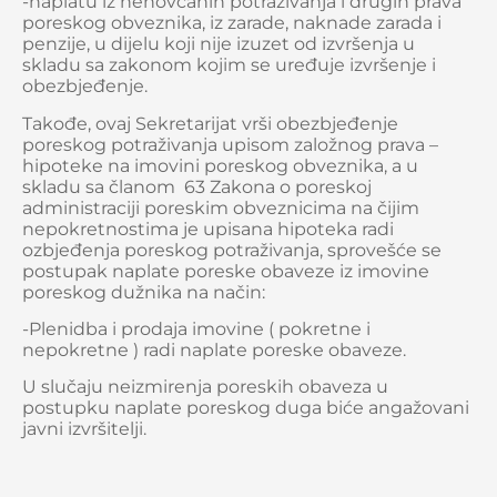
-naplatu iz nenovčanih potraživanja i drugih prava
poreskog obveznika, iz zarade, naknade zarada i
penzije, u dijelu koji nije izuzet od izvršenja u
skladu sa zakonom kojim se uređuje izvršenje i
obezbjeđenje.
Takođe, ovaj Sekretarijat vrši obezbjeđenje
poreskog potraživanja upisom založnog prava –
hipoteke na imovini poreskog obveznika, a u
skladu sa članom 63 Zakona o poreskoj
administraciji poreskim obveznicima na čijim
nepokretnostima je upisana hipoteka radi
ozbjeđenja poreskog potraživanja, sprovešće se
postupak naplate poreske obaveze iz imovine
poreskog dužnika na način:
-Plenidba i prodaja imovine ( pokretne i
nepokretne ) radi naplate poreske obaveze.
U slučaju neizmirenja poreskih obaveza u
postupku naplate poreskog duga biće angažovani
javni izvršitelji.