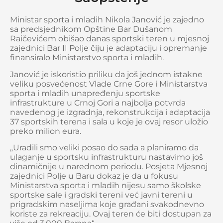
Ministar sporta i mladih Nikola Janović je zajedno
sa predsjednikom Opštine Bar Dušanom
Raičevićem obišao danas sportski teren u mjesnoj
zajednici Bar II Polje čiju je adaptaciju i opremanje
finansiralo Ministarstvo sporta i mladih.
Janović je iskoristio priliku da još jednom istakne
veliku posvećenost Vlade Crne Gore i Ministarstva
sporta i mladih unapređenju sportske
infrastrukture u Crnoj Gori a najbolja potvrda
navedenog je izgradnja, rekonstrukcija i adaptacija
37 sportskih terena i sala u koje je ovaj resor uložio
preko milion eura.
„Uradili smo veliki posao do sada a planiramo da
ulaganje u sportsku infrastrukturu nastavimo još
dinamičnije u narednom periodu. Posjeta Mjesnoj
zajednici Polje u Baru dokaz je da u fokusu
Ministarstva sporta i mladih nijesu samo školske
sportske sale i gradski tereni već javni tereni u
prigradskim naseljima koje građani svakodnevno
koriste za rekreaciju. Ovaj teren će biti dostupan za