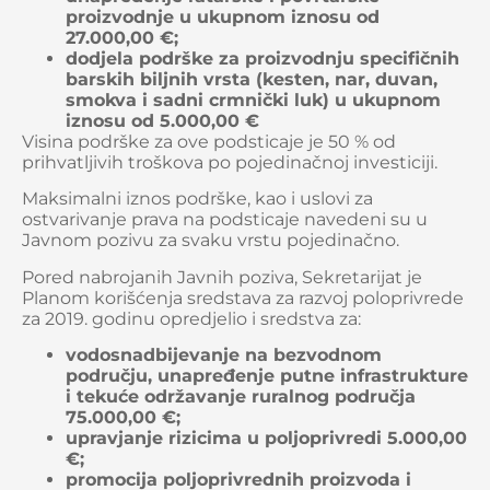
proizvodnje u ukupnom iznosu od
27.000,00 €;
dodjela podrške za proizvodnju specifičnih
barskih biljnih vrsta (kesten, nar, duvan,
smokva i sadni crmnički luk) u ukupnom
iznosu od 5.000,00 €
Visina podrške za ove podsticaje je 50 % od
prihvatljivih troškova po pojedinačnoj investiciji.
Maksimalni iznos podrške, kao i uslovi za
ostvarivanje prava na podsticaje navedeni su u
Javnom pozivu za svaku vrstu pojedinačno.
Pored nabrojanih Javnih poziva, Sekretarijat je
Planom korišćenja sredstava za razvoj poloprivrede
za 2019. godinu opredjelio i sredstva za:
vodosnadbijevanje na bezvodnom
području, unapređenje putne infrastrukture
i tekuće održavanje ruralnog područja
75.000,00 €;
upravjanje rizicima u poljoprivredi 5.000,00
€;
promocija poljoprivrednih proizvoda i