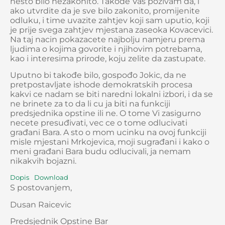
nesto bilo nezakonito. Takođe Vas pozivam da, i
ako utvrdite da je sve bilo zakonito, promijenite
odluku, i time uvazite zahtjev koji sam uputio, koji
je prije svega zahtjev mjestana zaseoka Kovacevici.
Na taj nacin pokazacete najbolju namjeru prema
ljudima o kojima govorite i njihovim potrebama,
kao i interesima prirode, koju zelite da zastupate.
Uputno bi takođe bilo, gospođo Jokic, da ne
pretpostavljate ishode demokratskih procesa
kakvi ce nadam se biti naredni lokalni izbori, i da se
ne brinete za to da li cu ja biti na funkciji
predsjednika opstine ili ne. O tome Vi zasigurno
necete presuđivati, vec ce o tome odlucivati
građani Bara. A sto o mom ucinku na ovoj funkciji
misle mjestani Mrkojevica, moji sugrađani i kako o
meni građani Bara budu odlucivali, ja nemam
nikakvih bojazni.
Dopis
Download
S postovanjem,
Dusan Raicevic
Predsjednik Opstine Bar