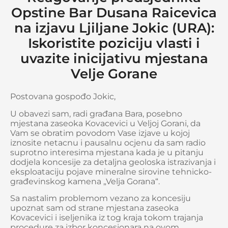
Opstine Bar Dusana Raicevica
na izjavu Ljiljane Jokic (URA):
Iskoristite poziciju vlasti i
uvazite inicijativu mjestana
Velje Gorane
Postovana gospođo Jokic,
U obavezi sam, radi građana Bara, posebno
mjestana zaseoka Kovacevici u Veljoj Gorani, da
Vam se obratim povodom Vase izjave u kojoj
iznosite netacnu i pausalnu ocjenu da sam radio
suprotno interesima mjestana kada je u pitanju
dodjela koncesije za detaljna geoloska istrazivanja i
eksploataciju pojave mineralne sirovine tehnicko-
građevinskog kamena „Velja Gorana“.
Sa nastalim problemom vezano za koncesiju
upoznat sam od strane mjestana zaseoka
Kovacevici i iseljenika iz tog kraja tokom trajanja
procedure za izbor koncesionara na ovom