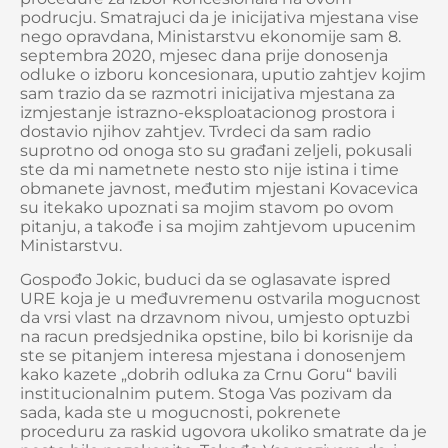
podrucju. Smatrajuci da je inicijativa mjestana vise
nego opravdana, Ministarstvu ekonomije sam 8.
septembra 2020, mjesec dana prije donosenja
odluke o izboru koncesionara, uputio zahtjev kojim
sam trazio da se razmotri inicijativa mjestana za
izmjestanje istrazno-eksploatacionog prostora i
dostavio njihov zahtjev. Tvrdeci da sam radio
suprotno od onoga sto su građani zeljeli, pokusali
ste da mi nametnete nesto sto nije istina i time
obmanete javnost, međutim mjestani Kovacevica
su itekako upoznati sa mojim stavom po ovom
pitanju, a takođe i sa mojim zahtjevom upucenim
Ministarstvu.
Gospođo Jokic, buduci da se oglasavate ispred
URE koja je u međuvremenu ostvarila mogucnost
da vrsi vlast na drzavnom nivou, umjesto optuzbi
na racun predsjednika opstine, bilo bi korisnije da
ste se pitanjem interesa mjestana i donosenjem
kako kazete „dobrih odluka za Crnu Goru“ bavili
institucionalnim putem. Stoga Vas pozivam da
sada, kada ste u mogucnosti, pokrenete
proceduru za raskid ugovora ukoliko smatrate da je