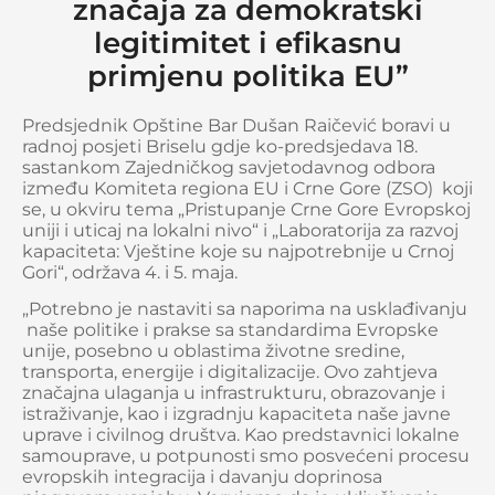
značaja za demokratski
legitimitet i efikasnu
primjenu politika EU”
Predsjednik Opštine Bar Dušan Raičević boravi u
radnoj posjeti Briselu gdje ko-predsjedava 18.
sastankom Zajedničkog savjetodavnog odbora
između Komiteta regiona EU i Crne Gore (ZSO) koji
se, u okviru tema „Pristupanje Crne Gore Evropskoj
uniji i uticaj na lokalni nivo“ i „Laboratorija za razvoj
kapaciteta: Vještine koje su najpotrebnije u Crnoj
Gori“, održava 4. i 5. maja.
„Potrebno je nastaviti sa naporima na usklađivanju
naše politike i prakse sa standardima Evropske
unije, posebno u oblastima životne sredine,
transporta, energije i digitalizacije. Ovo zahtjeva
značajna ulaganja u infrastrukturu, obrazovanje i
istraživanje, kao i izgradnju kapaciteta naše javne
uprave i civilnog društva. Kao predstavnici lokalne
samouprave, u potpunosti smo posvećeni procesu
evropskih integracija i davanju doprinosa