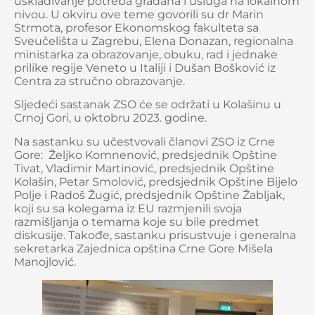
usklađivanje potreba građana i usluga na lokalnom
nivou. U okviru ove teme govorili su dr Marin
Strmota, profesor Ekonomskog fakulteta sa
Sveučelišta u Zagrebu, Elena Donazan, regionalna
ministarka za obrazovanje, obuku, rad i jednake
prilike regije Veneto u Italiji i Dušan Bošković iz
Centra za stručno obrazovanje.
Sljedeći sastanak ZSO će se održati u Kolašinu u
Crnoj Gori, u oktobru 2023. godine.
Na sastanku su učestvovali članovi ZSO iz Crne
Gore: Željko Komnenović, predsjednik Opštine
Tivat, Vladimir Martinović, predsjednik Opštine
Kolašin, Petar Smolović, predsjednik Opštine Bijelo
Polje i Radoš Žugić, predsjednik Opštine Žabljak,
koji su sa kolegama iz EU razmjenili svoja
razmišljanja o temama koje su bile predmet
diskusije. Takođe, sastanku prisustvuje i generalna
sekretarka Zajednica opština Crne Gore Mišela
Manojlović.