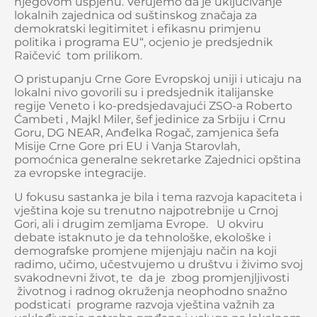
njegovom uspjehu. Verujemo da je uključivanje
lokalnih zajednica od suštinskog značaja za
demokratski legitimitet i efikasnu primjenu
politika i programa EU“, ocjenio je predsjednik
Raičević tom prilikom.
O pristupanju Crne Gore Evropskoj uniji i uticaju na
lokalni nivo govorili su i predsjednik italijanske
regije Veneto i ko-predsjedavajući ZSO-a Roberto
Ćambeti , Majkl Miler, šef jedinice za Srbiju i Crnu
Goru, DG NEAR, Anđelka Rogač, zamjenica šefa
Misije Crne Gore pri EU i Vanja Starovlah,
pomoćnica generalne sekretarke Zajednici opština
za evropske integracije.
U fokusu sastanka je bila i tema razvoja kapaciteta i
vještina koje su trenutno najpotrebnije u Crnoj
Gori, ali i drugim zemljama Evrope. U okviru
debate istaknuto je da tehnološke, ekološke i
demografske promjene mijenjaju način na koji
radimo, učimo, učestvujemo u društvu i živimo svoj
svakodnevni život, te da je zbog promjenjljivosti
životnog i radnog okruženja neophodno snažno
podsticati programe razvoja vještina važnih za