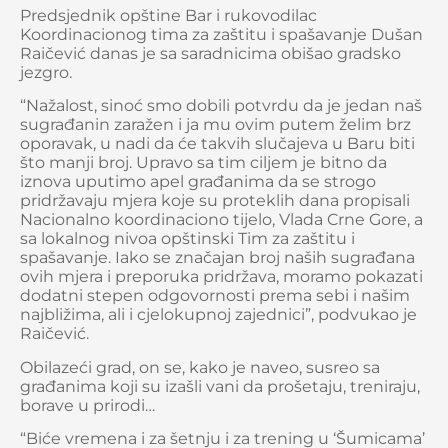
Predsjednik opštine Bar i rukovodilac
Koordinacionog tima za zaštitu i spašavanje Dušan
Raičević danas je sa saradnicima obišao gradsko
jezgro.
“Nažalost, sinoć smo dobili potvrdu da je jedan naš
sugrađanin zaražen i ja mu ovim putem želim brz
oporavak, u nadi da će takvih slučajeva u Baru biti
što manji broj. Upravo sa tim ciljem je bitno da
iznova uputimo apel građanima da se strogo
pridržavaju mjera koje su proteklih dana propisali
Nacionalno koordinaciono tijelo, Vlada Crne Gore, a
sa lokalnog nivoa opštinski Tim za zaštitu i
spašavanje. Iako se značajan broj naših sugrađana
ovih mjera i preporuka pridržava, moramo pokazati
dodatni stepen odgovornosti prema sebi i našim
najbližima, ali i cjelokupnoj zajednici”, podvukao je
Raičević.
Obilazeći grad, on se, kako je naveo, susreo sa
građanima koji su izašli vani da prošetaju, treniraju,
borave u prirodi…
“Biće vremena i za šetnju i za trening u ‘Šumicama’