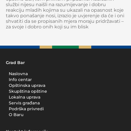
službi nijesu naišli na razumijevanje i dobru
reakciju mladih kojima su ukazali na opasnost koje
takvo ponašanje nosi, izrazio je uvjerenje da će i oni
shvatiti da se propisanih mjera moraju pridržavati –
za svoje i dobro onih koji su im blisk
Grad Bar
Naslovna
Info centar
Opštinska uprava
Skupština opštine
Lokalna uprava
Servis građana
Podrška privredi
O Baru