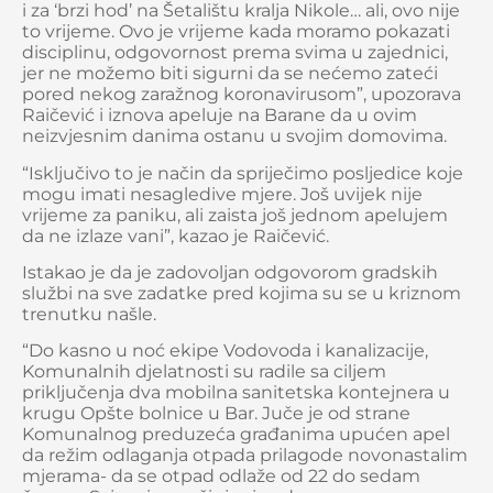
i za ‘brzi hod’ na Šetalištu kralja Nikole… ali, ovo nije
to vrijeme. Ovo je vrijeme kada moramo pokazati
disciplinu, odgovornost prema svima u zajednici,
jer ne možemo biti sigurni da se nećemo zateći
pored nekog zaražnog koronavirusom”, upozorava
Raičević i iznova apeluje na Barane da u ovim
neizvjesnim danima ostanu u svojim domovima.
“Isključivo to je način da spriječimo posljedice koje
mogu imati nesagledive mjere. Još uvijek nije
vrijeme za paniku, ali zaista još jednom apelujem
da ne izlaze vani”, kazao je Raičević.
Istakao je da je zadovoljan odgovorom gradskih
službi na sve zadatke pred kojima su se u kriznom
trenutku našle.
“Do kasno u noć ekipe Vodovoda i kanalizacije,
Komunalnih djelatnosti su radile sa ciljem
priključenja dva mobilna sanitetska kontejnera u
krugu Opšte bolnice u Bar. Juče je od strane
Komunalnog preduzeća građanima upućen apel
da režim odlaganja otpada prilagode novonastalim
mjerama- da se otpad odlaže od 22 do sedam