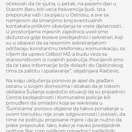
očekivati da će sjutra, u petak, na pazarni dan u
Starom Baru biti veća frekvencija ljudi. Ista
preporuka važi i za pijacu u Ostrosu, a sve sa
namjerom da smanjimo broj eventualnih
kontakata prilikom obavljanja te vrste djelatnosti…
U prostorijama mjesnih zajednica uveli smo
dežurstva gdje borave predsjednici i sekretari, koji
su u obavezi da sa resornim sekretarijatom
održavaju konstantnu telefonsku komunikaciju, sa
ciljem da upravo Odbori MZ-a budu veza sa
stanovništvom iz ruralnih područja. Procijenili smo
da će tako informacije brže dolaziti do Opštinskog
tima za zaštitu i spašavanje”, objašnjava Raičević.
Na kraju uključenja ponovio je apel da građani
ostanu u svojim domovima i istakao da je tokom
obilaska Šušanja svjedočio situaciji da su pripadnici
Centra bezbjednosti i Komunalne policije bili
prinuđeni da omladini koja se rekreirala u
‘Šumicama’ ponovo objasne da takvo ponašanje u
ovom trenutku nije znak odgovornosti i zrelosti, da
time ne poštuju propisane mjere i da je nužno da
prate preporuke. Iako, kako je naveo predsjednik
opštine Bar, tom prilikom pripadnici nadležnih