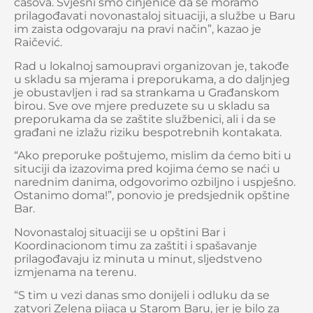
časova. Svjesni smo činjenice da se moramo
prilagođavati novonastaloj situaciji, a službe u Baru
im zaista odgovaraju na pravi način”, kazao je
Raičević.
Rad u lokalnoj samoupravi organizovan je, takođe
u skladu sa mjerama i preporukama, a do daljnjeg
je obustavljen i rad sa strankama u Građanskom
birou. Sve ove mjere preduzete su u skladu sa
preporukama da se zaštite službenici, ali i da se
građani ne izlažu riziku bespotrebnih kontakata.
“Ako preporuke poštujemo, mislim da ćemo biti u
situciji da izazovima pred kojima ćemo se naći u
narednim danima, odgovorimo ozbiljno i uspješno.
Ostanimo doma!”, ponovio je predsjednik opštine
Bar.
Novonastaloj situaciji se u opštini Bar i
Koordinacionom timu za zaštiti i spašavanje
prilagođavaju iz minuta u minut, sljedstveno
izmjenama na terenu.
“S tim u vezi danas smo donijeli i odluku da se
zatvori Zelena pijaca u Starom Baru, jer je bilo za