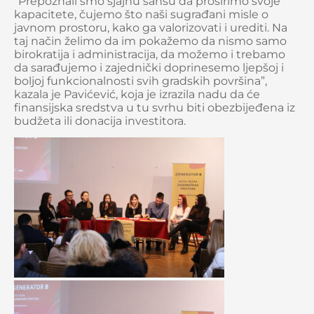
“Prepoznali smo sjajnu šansu da proširimo svoje
kapacitete, čujemo što naši sugrađani misle o
javnom prostoru, kako ga valorizovati i urediti. Na
taj način želimo da im pokažemo da nismo samo
birokratija i administracija, da možemo i trebamo
da sarađujemo i zajednički doprinesemo ljepšoj i
boljoj funkcionalnosti svih gradskih površina”,
kazala je Pavićević, koja je izrazila nadu da će
finansijska sredstva u tu svrhu biti obezbijeđena iz
budžeta ili donacija investitora.