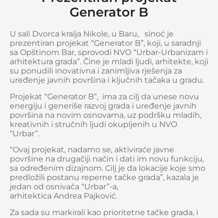
Generator B
U sali Dvorca kralja Nikole, u Baru, sinoć je
prezentiran projekat “Generator B”, koji, u saradnji
sa Opštinom Bar, sprovodi NVO “Urbar-Urbanizam i
arhitektura grada”. Čine je mladi ljudi, arhitekte, koji
su ponudili inovativna i zanimljiva rješenja za
uređenje javnih površina i ključnih tačaka u gradu.
Projekat “Generator B”, ima za cilj da unese novu
energiju i generiše razvoj grada i uređenje javnih
površina na novim osnovama, uz podršku mladih,
kreativnih i stručnih ljudi okupljenih u NVO
“Urbar”.
“Ovaj projekat, nadamo se, aktiviraće javne
površine na drugačiji način i dati im novu funkciju,
sa određenim dizajnom. Cilj je da lokacije koje smo
predložili postanu reperne tačke grada”, kazala je
jedan od osnivača “Urbar”-a,
arhitektica Andrea Pajković.
Za sada su markirali kao prioritetne tačke grada, i