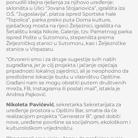
ponudili idejna rješenja za njihovo uređenje:
skloništa u Ulici “Jovana Stojanovića”, igrališta iza
O.Š. “Jugoslavija”, platoa ispred Sportske hale
“Topolica”, parka preko puta Doma kulture,
pješačkog mosta na rijeci Željeznici, igrališta na
Šetalištu kralja Nikole, Galerije, tzv. Pametnog parka
ispred Pošte u Sutomoru, stepeništa prema
Željezničkoj stanici u Sutomoru, kao i Željezničke
stanice u Virpazaru.
“Otvoreni smo i za druge sugestije svih naših
sugrađana, jer je cilj projekta i jačanje osjećaja
pripadnosti lokalnoj zajednici, ali je neophodno da
predložene lokacije budu u vlasništvu Opštine.
Građani nam se mogu obratiti putem društvenih
mreža, FB, Instagrama ili poslati mail”, istakla je
Andrea Pajković.
Nikoleta Pavićević
, sekretarka Sekretarijata za
uređenje prostora u Opštini Bar, smatra da će
realizacijom projekta “Generator B”, grad dobiti
nove, uređene površine sa socijalnom, ekološkom i
kulturološkom vrijednošću.