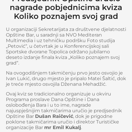
nagrade pobjednicima kviza
Koliko poznajem svoj grad
U organizaciji Sekretarijata za društvene djelatnosti
Opštine Bar, u saradnji sa NVO Mediteran
Multimedia i uz tehničku podršku Foto studija
„Petović“, u četvrtak je u Konferencijskoj sali
Sportske dvorane Topolica održano jubilarno
deseto izdanje finala kviza „Koliko poznajem svoj
grad“.
Na ovogodišnjem takmičenju prvo jesto osvojio je
Ivan Lukić, drugo mjesto je pripalo Matei Šaltić, dok
je treće mjesto osvojila Dženana Mehadžić.
Ovaj kviz se tradicionalno organizuje u okviru
Programa proslave Dana Opštine i Dana
oslobođenja Bara i u to ime, nagrade
najuspješnijim takmičarima uručio je predjsednik
Opštine Bar
Dušan Raičević
, dok je prigodne
poklone takmičarima uručio i direktor Turističke
organizacije Bar
mr Emil Kukalj
.