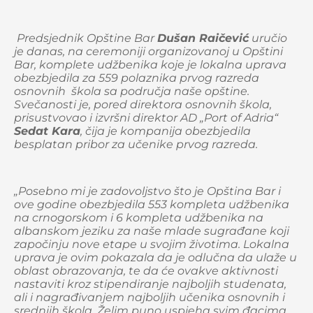
Predsjednik Opštine Bar
Dušan Raičević
uručio
je danas, na ceremoniji organizovanoj u Opštini
Bar, komplete udžbenika koje je lokalna uprava
obezbjedila za 559 polaznika prvog razreda
osnovnih škola sa područja naše opštine.
Svečanosti je, pored direktora osnovnih škola,
prisustvovao i izvršni direktor AD „Port of Adria“
Sedat Kara
, čija je kompanija obezbjedila
besplatan pribor za učenike prvog razreda.
„Posebno mi je zadovoljstvo što je Opština Bar i
ove godine obezbjedila 553 kompleta udžbenika
na crnogorskom i 6 kompleta udžbenika na
albanskom jeziku za naše mlade sugrađane koji
započinju nove etape u svojim životima. Lokalna
uprava je ovim pokazala da je odlučna da ulaže u
oblast obrazovanja, te da će ovakve aktivnosti
nastaviti kroz stipendiranje najboljih studenata,
ali i nagrađivanjem najboljih učenika osnovnih i
srednjih škola. Želim puno uspjeha svim đacima