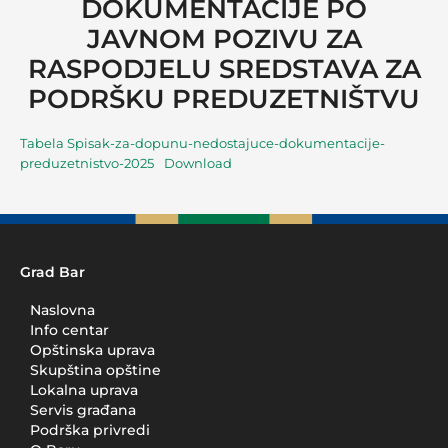
DOKUMENTACIJE PO
JAVNOM POZIVU ZA
RASPODJELU SREDSTAVA ZA
PODRŠKU PREDUZETNIŠTVU
Tabela Spisak-za-dopunu-nedostajuce-dokumentacije-
preduzetnistvo-2025
Download
Grad Bar
Naslovna
Info centar
Opštinska uprava
Skupština opštine
Lokalna uprava
Servis građana
Podrška privredi