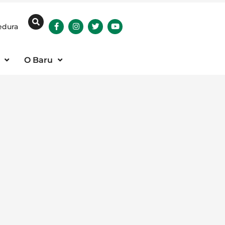
edura
O Baru