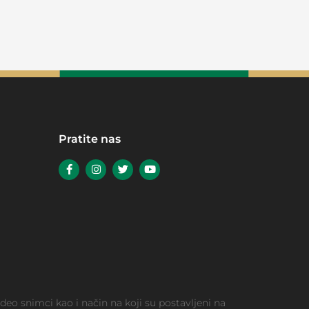
Pratite nas
video snimci kao i način na koji su postavljeni na