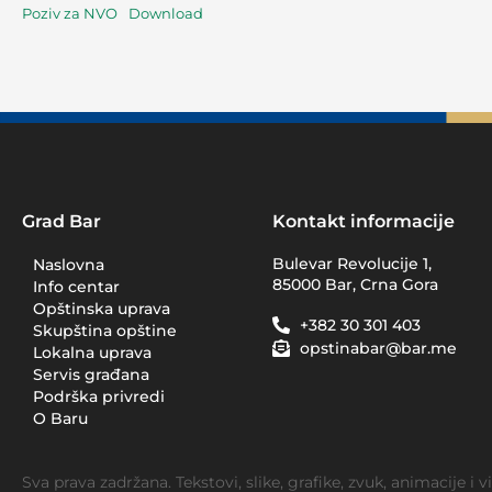
Poziv za NVO
Download
Grad Bar
Kontakt informacije
Bulevar Revolucije 1,
Naslovna
85000 Bar, Crna Gora
Info centar
Opštinska uprava
+382 30 301 403
Skupština opštine
opstinabar@bar.me
Lokalna uprava
Servis građana
Podrška privredi
O Baru
Sva prava zadržana. Tekstovi, slike, grafike, zvuk, animacije i 