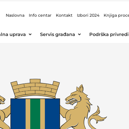
Naslovna
Info centar
Kontakt
Izbori 2024
Knjiga proc
lna uprava
Servis građana
Podrška privredi