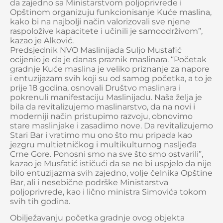
da zajedno sa Ministarstvom poljoprivrede i
Opštinom organizuju funkcionisanje Kuće maslina,
kako bi na najbolji način valorizovali sve njene
raspoložive kapacitete i učinili je samoodrživom”,
kazao je Alković.
Predsjednik NVO Maslinijada Suljo Mustafić
ocijenio je da je danas praznik maslinara. “Početak
gradnje Kuće maslina je veliko priznanje za napore
i entuzijazam svih koji su od samog početka, a to je
prije 18 godina, osnovali Društvo maslinara i
pokrenuli manifestaciju Maslinijadu. Naša želja je
bila da revitalizujemo maslinarstvo, da na novi i
moderniji način pristupimo razvoju, obnovimo
stare maslinjake i zasadimo nove. Da revitalizujemo
Stari Bar i vratimo mu ono što mu pripada kao
jezgru multietničkog i multikulturnog nasljeđa
Crne Gore. Ponosni smo na sve što smo ostvarili”,
kazao je Musfatić ističući da se ne bi uspjelo da nije
bilo entuzijazma svih zajedno, volje čelnika Opštine
Bar, ali i nesebične podrške Ministarstva
poljoprivrede, kao i lično ministra Simovića tokom
svih tih godina.
Obilježavanju početka gradnje ovog objekta