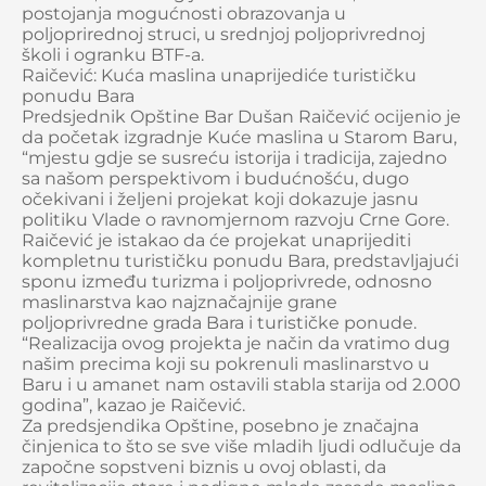
postojanja mogućnosti obrazovanja u
poljoprirednoj struci, u srednjoj poljoprivrednoj
školi i ogranku BTF-a.
Raičević: Kuća maslina unaprijediće turističku
ponudu Bara
Predsjednik Opštine Bar Dušan Raičević ocijenio je
da početak izgradnje Kuće maslina u Starom Baru,
“mjestu gdje se susreću istorija i tradicija, zajedno
sa našom perspektivom i budućnošću, dugo
očekivani i željeni projekat koji dokazuje jasnu
politiku Vlade o ravnomjernom razvoju Crne Gore.
Raičević je istakao da će projekat unaprijediti
kompletnu turističku ponudu Bara, predstavljajući
sponu između turizma i poljoprivrede, odnosno
maslinarstva kao najznačajnije grane
poljoprivredne grada Bara i turističke ponude.
“Realizacija ovog projekta je način da vratimo dug
našim precima koji su pokrenuli maslinarstvo u
Baru i u amanet nam ostavili stabla starija od 2.000
godina”, kazao je Raičević.
Za predsjendika Opštine, posebno je značajna
činjenica to što se sve više mladih ljudi odlučuje da
započne sopstveni biznis u ovoj oblasti, da