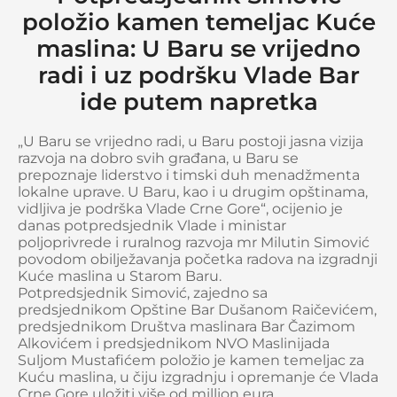
položio kamen temeljac Kuće
maslina: U Baru se vrijedno
radi i uz podršku Vlade Bar
ide putem napretka
„U Baru se vrijedno radi, u Baru postoji jasna vizija
razvoja na dobro svih građana, u Baru se
prepoznaje liderstvo i timski duh menadžmenta
lokalne uprave. U Baru, kao i u drugim opštinama,
vidljiva je podrška Vlade Crne Gore“, ocijenio je
danas potpredsjednik Vlade i ministar
poljoprivrede i ruralnog razvoja mr Milutin Simović
povodom obilježavanja početka radova na izgradnji
Kuće maslina u Starom Baru.
Potpredsjednik Simović, zajedno sa
predsjednikom Opštine Bar Dušanom Raičevićem,
predsjednikom Društva maslinara Bar Čazimom
Alkovićem i predsjednikom NVO Maslinijada
Suljom Mustafićem položio je kamen temeljac za
Kuću maslina, u čiju izgradnju i opremanje će Vlada
Crne Gore uložiti više od million eura.