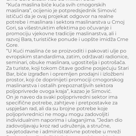
“Kuća maslina biće kuća svih crnogorskih
maslinara”, ocijenio je potpredsjednik Simović
ističući da je ovaj projekat odgovor na realne
potrebe i maslinara i sektora maslinarstva u Crnoj
Gori, sa višestruktim efektima po očuvanje i
promociju vjekovne tradicije maslinarstva, ali i
razvoj Bara, turističke ponude i uopšte imidža Crne
Gore.
“U Kući maslina će se proizvoditi i pakovati ulje po
evropskim standardima, zatim, održavati radionice,
seminari, obuke maslinara, ugostitelja i potrošača.
Za turiste, koji tokom čitave godine posjećuju Stari
Bar, biće izgrađen i opremljen prodajni i izložbeni
prostor, koji će doprinijeti promociji crnogorskog
maslinarstva i ostalih prepoznatljivih sektora
poljoprivrede ovoga kraja”, kazao je Simović.
On je naveo da svaki poljoprivredni sektor ima
specifične potrebe, zahtjeve i pretpostavke za
uspješan rad, ali da su brojne potrebe koje
poljoprivrednici ne mogu mogu zadovoljiti
individualnim naporima i ulaganjima. “Jedan dio
zadovoljavaju kroz rad udruženja, a stručne,
savjetodavne i administrativne potrebe u mreži