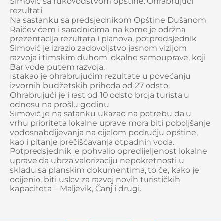
Simović sa rukovodstvom opštine: Ohrabrujući
rezultati
Na sastanku sa predsjednikom Opštine Dušanom
Raičevićem i saradnicima, na kome je održna
prezentacija rezultata i planova, potpredsjednik
Simović je izrazio zadovoljstvo jasnom vizijom
razvoja i timskim duhom lokalne samouprave, koji
Bar vode putem razvoja.
Istakao je ohrabrujućim rezultate u povećanju
izvornih budžetskih prihoda od 27 odsto.
Ohrabrujući je i rast od 10 odsto broja turista u
odnosu na prošlu godinu.
Simović je na satanku ukazao na potrebu da u
vrhu prioriteta lokalne uprave mora biti poboljšanje
vodosnabdijevanja na cijelom području opštine,
kao i pitanje prečišćavanja otpadnih voda.
Potpredsjednik je pohvalio opredijeljenost lokalne
uprave da ubrza valorizaciju nepokretnosti u
skladu sa planskim dokumentima, to če, kako je
ocijenio, biti uslov za razvoj novih turističkih
kapaciteta – Maljevik, Čanj i drugi.