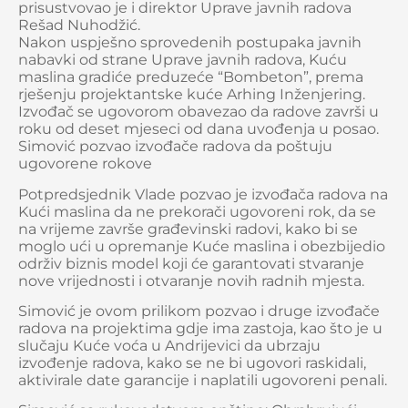
prisustvovao je i direktor Uprave javnih radova
Rešad Nuhodžić.
Nakon uspješno sprovedenih postupaka javnih
nabavki od strane Uprave javnih radova, Kuću
maslina gradiće preduzeće “Bombeton”, prema
rješenju projektantske kuće Arhing Inženjering.
Izvođač se ugovorom obavezao da radove završi u
roku od deset mjeseci od dana uvođenja u posao.
Simović pozvao izvođače radova da poštuju
ugovorene rokove
Potpredsjednik Vlade pozvao je izvođača radova na
Kući maslina da ne prekorači ugovoreni rok, da se
na vrijeme završe građevinski radovi, kako bi se
moglo ući u opremanje Kuće maslina i obezbijedio
održiv biznis model koji će garantovati stvaranje
nove vrijednosti i otvaranje novih radnih mjesta.
Simović je ovom prilikom pozvao i druge izvođače
radova na projektima gdje ima zastoja, kao što je u
slučaju Kuće voća u Andrijevici da ubrzaju
izvođenje radova, kako se ne bi ugovori raskidali,
aktivirale date garancije i naplatili ugovoreni penali.