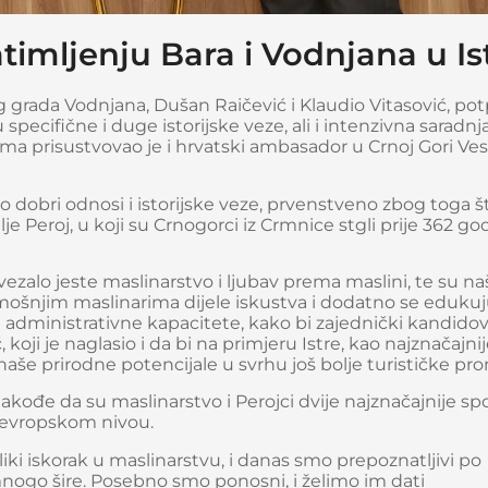
imljenju Bara i Vodnjana u Ist
 grada Vodnjana, Dušan Raičević i Klaudio Vitasović, potp
specifične i duge istorijske veze, ali i intenzivna saradnj
ma prisustvovao je i hrvatski ambasador u Crnoj Gori Ve
o dobri odnosi i istorijske veze, prvenstveno zbog toga š
 Peroj, u koji su Crnogorci iz Crmnice stgli prije 362 god
alo jeste maslinarstvo i ljubav prema maslini, te su na
mošnjim maslinarima dijele iskustva i dodatno se edukuj
administrativne kapacitete, kako bi zajednički kandidov
oji je naglasio i da bi na primjeru Istre, kao najznačajni
e naše prirodne potencijale u svrhu još bolje turističke pr
takođe da su maslinarstvo i Perojci dvije najznačajnije s
a evropskom nivou.
iki iskorak u maslinarstvu, i danas smo prepoznatljivi po
 mnogo šire. Posebno smo ponosni, i želimo im dati