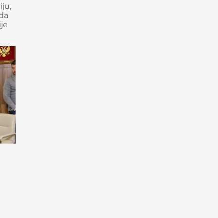
ju,
rda
ije