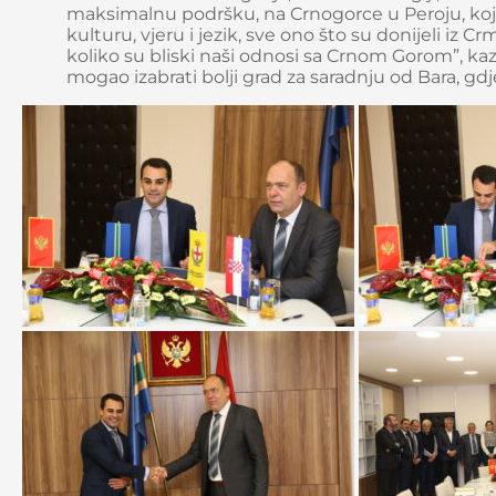
maksimalnu podršku, na Crnogorce u Peroju, koji s
kulturu, vjeru i jezik, sve ono što su donijeli iz
koliko su bliski naši odnosi sa Crnom Gorom”, kaza
mogao izabrati bolji grad za saradnju od Bara, gdje 