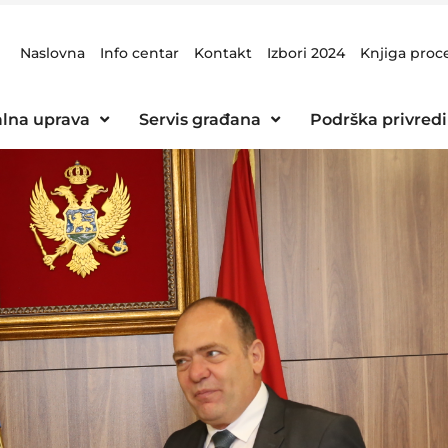
Naslovna
Info centar
Kontakt
Izbori 2024
Knjiga proc
lna uprava
Servis građana
Podrška privredi