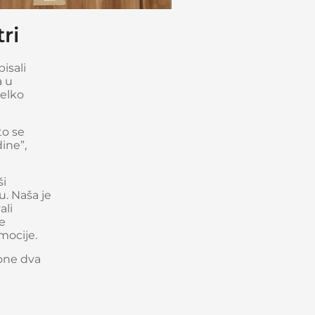
ri
isali
a u
selko
to se
ine”,
ši
u. Naša je
ali
je
omocije.
pone dva