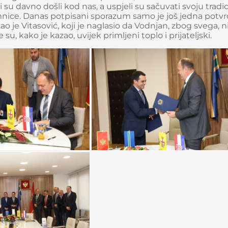
u davno došli kod nas, a uspjeli su sačuvati svoju tradici
 Crmnice. Danas potpisani sporazum samo je još jedna potv
o je Vitasović, koji je naglasio da Vodnjan, zbog svega, n
su, kako je kazao, uvijek primljeni toplo i prijateljski.