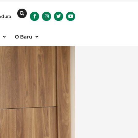
edura
O Baru