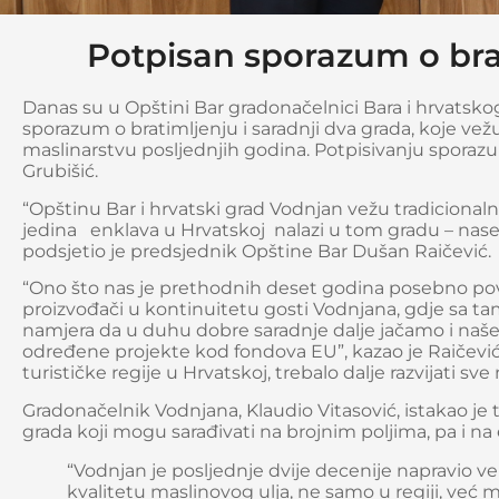
Potpisan sporazum o brat
Danas su u Opštini Bar gradonačelnici Bara i hrvatskog
sporazum o bratimljenju i saradnji dva grada, koje vežu 
maslinarstvu posljednjih godina. Potpisivanju sporazu
Grubišić.
“Opštinu Bar i hrvatski grad Vodnjan vežu tradicionaln
jedina enklava u Hrvatskoj nalazi u tom gradu – naselje
podsjetio je predsjednik Opštine Bar Dušan Raičević.
“Ono što nas je prethodnih deset godina posebno povez
proizvođači u kontinuitetu gosti Vodnjana, gdje sa ta
namjera da u duhu dobre saradnje dalje jačamo i naše 
određene projekte kod fondova EU”, kazao je Raičević, k
turističke regije u Hrvatskoj, trebalo dalje razvijati sv
Gradonačelnik Vodnjana, Klaudio Vitasović, istakao je 
grada koji mogu sarađivati na brojnim poljima, pa i n
“Vodnjan je posljednje dvije decenije napravio vel
kvalitetu maslinovog ulja, ne samo u regiji, već