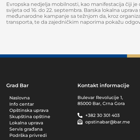
Evropska nedjelja mobilnosti, kao manifestacija čiji j
svijeta od 16. do 22. septembra. Barska lokalna uprava
međunarodne kampanje sa težnjom da, kroz organizaci
transporta, te da zajedničkim naporima pokažu odgov
Grad Bar
Kontakt informacije
Bulevar Revolucije 1,
Naslovna
85000 Bar, Crna Gora
Info centar
Opštinska uprava
+382 30 301 403
Skupština opštine
opstinabar@bar.me
Lokalna uprava
Servis građana
Podrška privredi