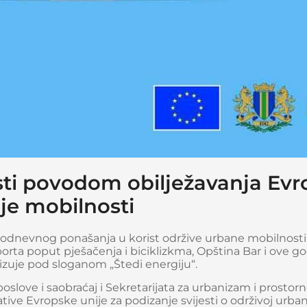
sti povodom obilježavanja Ev
je mobilnosti
odnevnog ponašanja u korist održive urbane mobilnosti
porta poput pješačenja i biciklizkma, Opština Bar i ove g
izuje pod sloganom „Štedi energiju“.
slove i saobraćaj i Sekretarijata za urbanizam i prostor
ative Evropske unije za podizanje svijesti o održivoj urba