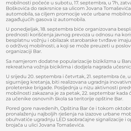
mobilnosti počeće u subotu, 17. septembra, u 7h, zatva
Boškovića do raskrsnice sa ulicom Jovana Tomaševića). 
automobila, sa ciljem promocije veće urbane mobilnos
zagađujućih gasova iz automobila.
U ponedjeljak, 18. septembra biće organizovana besp
prednosti korišćenja javnog prevoza u odnosu na koriš
besplatnu vožnju i obilazak starobarske tvrđave imaju
o održivoj mobilnosti, a koji se može preuzeti u posl
organizaciji Bar.
Sa namjerom dodatne popularizacije biziklizma u Baru
rekreativna vožnja biciklima i dodjela nagrada učesni
U srijedu 20. septembra i četvrtak, 21. septembra će, u
sigurnijeg kretanja, biti realizovana ugradnja inovativ
proleterske brigade. Posljednja u nizu aktivnosti pre
mobilnosti zakazana je za petak, 22. septembar kada ć
za učenike osnovnih škola sa teritorije opštine Bar.
Pored gore navedenih, Opština Bar će i tokom oktobra n
pronalaženju najboljih rješenja na izazove urbane mobi
obuhvatiće ugradnju LED saobraćajne signalizacije i 
brojača u ulici Jovana Tomaševića.