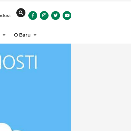
edura
O Baru