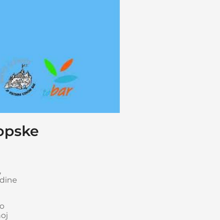
ropske
,
odine
no
noj