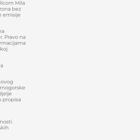
ulicom Mila
 zona bez
e emisije
na
r. Pravo na
formacijama
čkoj
na
ihovog
 Crnogorske
jelje
h propisa
nosti
skih