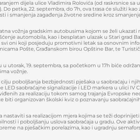
ranjem dijela ulice Vladimira Rolovića (od raskrsnice sa 
Do petka, 22. septembra, do 7h, ova trasa će služiti kao
ti i smanjenja zagađenja životne sredine kroz smanjenj
latna vožnja gradskim autobusima kojom se želi ukazati 
ćenje automobila, kao i besplatan ulazak u Stari grad Ba
 svi oni koji posjeduju promotivni letak sa osnovnim in
ovnicama Pošte, Građanskom birou Opštine Bar, te Turisti
 u utorak, 19. septembra, sa početkom u 17h biće održa
cima vožnje.
 cilju poboljšanja bezbjednosti pješaka u saobraćaju i nj
ne LED saobraćajne signalizacije i LED markera u ulici IV
dviđenih za realizaciju tokom samog trajanja Evropske ned
e biti organizovan školski kviz o poznavanju saobraćajni
astaviti sa realizacijom mjera kojima se teži doprinijeti
lnosti i poboljšanju uslova saobraćaja u gradu. Ove aktiv
opreme na pješačkim porelazima, kao i ugradnju semafor