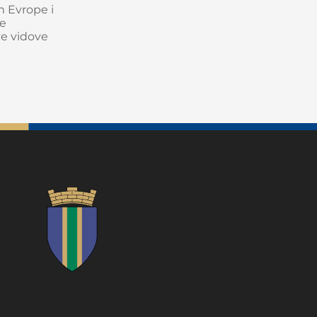
m Evrope i
ne
ve vidove