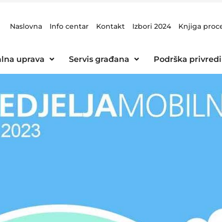
Naslovna
Info centar
Kontakt
Izbori 2024
Knjiga proc
lna uprava
Servis građana
Podrška privredi