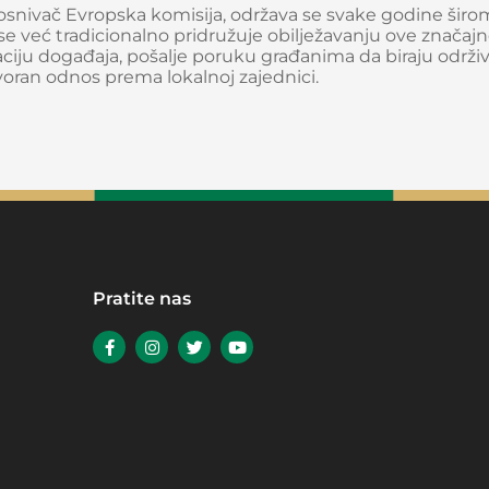
e osnivač Evropska komisija, održava se svake godine širo
 se već tradicionalno pridružuje obilježavanju ove značaj
ju događaja, pošalje poruku građanima da biraju održi
oran odnos prema lokalnoj zajednici.
Pratite nas