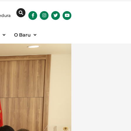
edura
O Baru