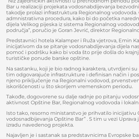
“Niz zajedničkih aktivnosti u prethodnom periodu p
Bar u realizaciji projekata vodosnabdijevanja bezvodn
takodje prolazi infrastruktura Regionalnog vodovod
admnistrativna procedura, kako bi do početka naredn
dijela Velikog pijeska iz sistema Regionalnog vodovoda
područja”, poručio je Goran Jevrić, direktor Regional
Predstavnici hotela Kalamper i Ruža vjetrova, Emin Ka
inicijativom da se pitanje vodosnabdijevanja dijela nase
pomoć i podršku kako bi voda što prije došla do krajnj
turističke ponude barske opštine.
Na sastanku, koji je bio radnog karaktera, utvrdjeni s
tim odgovarajuće infrastrukture i definisan način i
njeno priključenje na Regionalni vodovod, prvenstveno
iskorišćenosti u što skorijem vremenskom periodu.
Takođe, dogovorene su dalje radnje po pitanju vodosna
aktivnost Opštine Bar, Regionalnog vodovoda i loka
Isto tako, resorno ministarstvo je prihvatilo inicijativu
vodosnadbijevanja Opštine Bar” . S tim u vezi Uprava
izradu navedenog projekta.
Najavljen je i sastanak sa predstavnicima Evropske ban