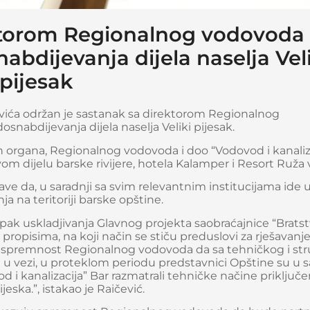
ktorom Regionalnog vodovoda
abdijevanja dijela naselja Veli
pijesak
evića održan je sastanak sa direktorom Regionalnog
abdijevanja dijela naselja Veliki pijesak.
 organa, Regionalnog vodovoda i doo “Vodovod i kanalizac
om dijelu barske rivijere, hotela Kalamper i Resort Ruža 
ave da, u saradnji sa svim relevantnim institucijama ide 
 na teritoriji barske opštine.
pak uskladjivanja Glavnog projekta saobraćajnice “Bratst
propisima, na koji način se stiču preduslovi za rješavanje
uje spremnost Regionalnog vodovoda da sa tehničkog i st
u vezi, u proteklom periodu predstavnici Opštine su u sa
 kanalizacija” Bar razmatrali tehničke načine priključe
ska.”, istakao je Raičević.