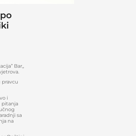
 po
ki
ija” Bar,,
vjetrova.
u pravcu
vo i
 pitanja
ručnog
radnji sa
nja na