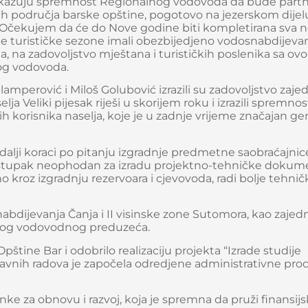
okazuju spremnost Regionalnog vodovoda da bude partn
ih područja barske opštine, pogotovo na jezerskom dijel
a. Očekujem da će do Nove godine biti kompletirana sva
e turističke sezone imali obezbijedjeno vodosnabdijeva
, na zadovoljstvo mještana i turističkih poslenika sa ov
nog vodovoda.
lamperović i Miloš Golubović izrazili su zadovoljstvo zaj
lja Veliki pijesak riješi u skorijem roku i izrazili spremno
ih korisnika naselja, koje je u zadnje vrijeme značajan ge
u dalji koraci po pitanju izgradnje predmetne saobraćajni
 postupak neophodan za izradu projektno-tehničke dokume
 kroz izgradnju rezervoara i cjevovoda, radi bolje tehnič
bdijevanja Čanja i II visinske zone Sutomora, kao zajed
lnog vodovodnog preduzeća.
 Opštine Bar i odobrilo realizaciju projekta “Izrade studije
 javnih radova je započela odredjene administrativne pro
ke za obnovu i razvoj, koja je spremna da pruži finansij