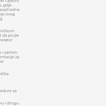
er Opštini
u, gdje
 neophodna
nje ovog
og
edničkom
st da pruže
nerator
ce i samim
ntacije za
ke
nička
cedure za
sku i drugu