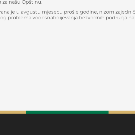
a za našu Opštinu.
rana je u avgustu mjesecu prošle godine, nizom zajedni
jskog problema vodosnabdijevanja bezvodnih područja na t