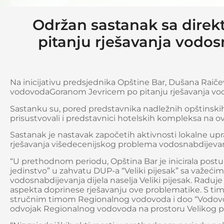
Održan sastanak sa dire
pitanju rješavanja vodosn
Na inicijativu predsjednika Opštine Bar, Dušana Raič
vodovodaGoranom Jevricem po pitanju rješavanja vodosn
Sastanku su, pored predstavnika nadležnih opštinskih
prisustvovali i predstavnici hotelskih kompleksa na ov
Sastanak je nastavak započetih aktivnosti lokalne upr
rješavanja višedecenijskog problema vodosnabdijevanja
“U prethodnom periodu, Opština Bar je inicirala postu
jedinstvo” u zahvatu DUP-a “Veliki pijesak” sa važećim 
vodosnabdijevanja dijela naselja Veliki pijesak. Rad
aspekta doprinese rješavanju ove problematike. S tim 
stručnim timom Regionalnog vodovoda i doo “Vodovod i
odvojak Regionalnog vodovoda na prostoru Velikog pije