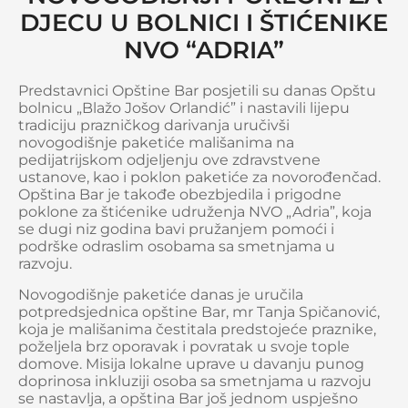
DJECU U BOLNICI I ŠTIĆENIKE
NVO “ADRIA”
Predstavnici Opštine Bar posjetili su danas Opštu
bolnicu „Blažo Jošov Orlandić” i nastavili lijepu
tradiciju prazničkog darivanja uručivši
novogodišnje paketiće mališanima na
pedijatrijskom odjeljenju ove zdravstvene
ustanove, kao i poklon paketiće za novorođenčad.
Opština Bar je takođe obezbjedila i prigodne
poklone za štićenike udruženja NVO „Adria”, koja
se dugi niz godina bavi pružanjem pomoći i
podrške odraslim osobama sa smetnjama u
razvoju.
Novogodišnje paketiće danas je uručila
potpredsjednica opštine Bar, mr Tanja Spičanović,
koja je mališanima čestitala predstojeće praznike,
poželjela brz oporavak i povratak u svoje tople
domove. Misija lokalne uprave u davanju punog
doprinosa inkluziji osoba sa smetnjama u razvoju
se nastavlja, a opština Bar još jednom uspješno