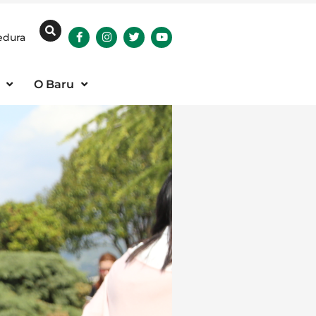
edura
O Baru