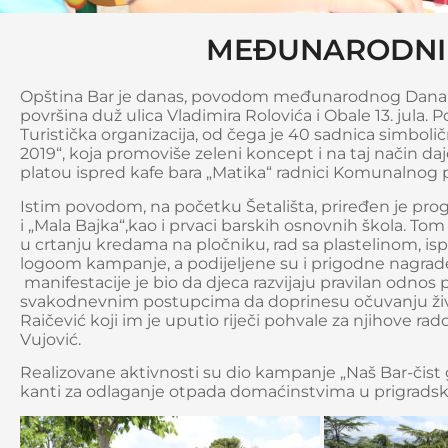
MEĐUNARODNI 
Opština Bar je danas, povodom međunarodnog Dana plan
površina duž ulica Vladimira Rolovića i Obale 13. jula.
Turistička organizacija, od čega je 40 sadnica simbol
2019“, koja promoviše zeleni koncept i na taj način da
platou ispred kafe bara „Matika“ radnici Komunalnog pre
Istim povodom, na početku Šetališta, priređen je prog
i „Mala Bajka“,kao i prvaci barskih osnovnih škola. Tom
u crtanju kredama na pločniku, rad sa plastelinom, isp
logoom kampanje, a podijeljene su i prigodne nagrade-tr
manifestacije je bio da djeca razvijaju pravilan odn
svakodnevnim postupcima da doprinesu očuvanju živo
Raičević koji im je uputio riječi pohvale za njihove ra
Vujović.
Realizovane aktivnosti su dio kampanje „Naš Bar-čist 
kanti za odlaganje otpada domaćinstvima u prigradsk