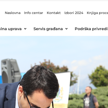
Naslovna
Info centar
Kontakt
Izbori 2024
Knjiga proc
lna uprava
Servis građana
Podrška privredi