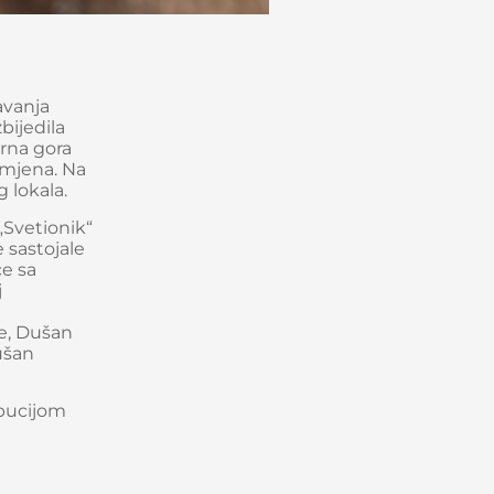
avanja
bijedila
Crna gora
omjena. Na
 lokala.
„Svetionik“
e sastojale
ce sa
j
e, Dušan
Dušan
ibucijom