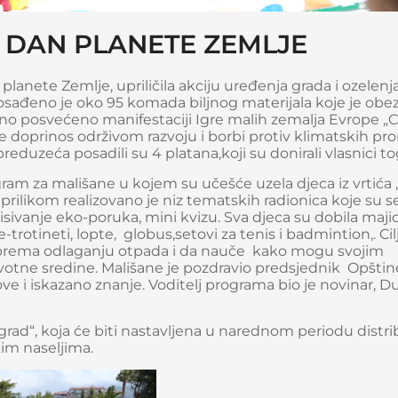
DAN PLANETE ZEMLJE
ete Zemlje, upriličila akciju uređenja grada i ozelenj
 Posađeno je oko 95 komada biljnog materijala koje je obez
ično posvećeno manifestaciji Igre malih zemalja Evrope „
je doprinos održivom razvoju i borbi protiv klimatskih pr
duzeća posadili su 4 platana,koji su donirali vlasnici tog
ram za mališane u kojem su učešće uzela djeca iz vrtića 
 prilikom realizovano je niz tematskih radionica koje su s
isivanje eko-poruka, mini kvizu. Sva djeca su dobila maji
otineti, lopte, globus,setovi za tenis i badmintion,. Cil
os prema odlaganju otpada i da nauče kako mogu svojim
tne sredine. Mališane je pozdravio predsjednik Opštin
dove i iskazano znanje. Voditelj programa bio je novinar, 
grad“, koja će biti nastavljena u narednom periodu distr
im naseljima.