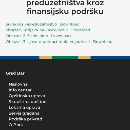
preduzetništva kroz
finansijsku podršku
javni-poziv-preduzetnistvo
Download
obrazac-1-Prijava-na-Javni-poziv
Download
Obrazac-2-Biznis-plan
Download
Obrazac-3-Izjava-o-pomoci-male-vrijednosti
Download
Grad Bar
Naslovna
Info centar
Opštinska uprava
Skupština opštine
Lokalna uprava
Servis građana
Podrška privredi
O Baru