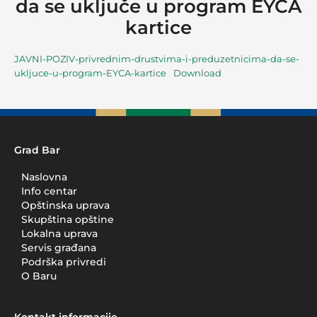
da se uključe u program EYCA
kartice
JAVNI-POZIV-privrednim-drustvima-i-preduzetnicima-da-se-
ukljuce-u-program-EYCA-kartice
Download
Grad Bar
Naslovna
Info centar
Opštinska uprava
Skupština opštine
Lokalna uprava
Servis građana
Podrška privredi
O Baru
Kontakt informacije