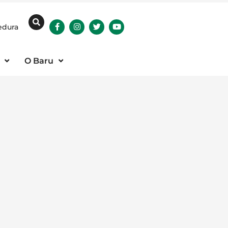
edura
O Baru