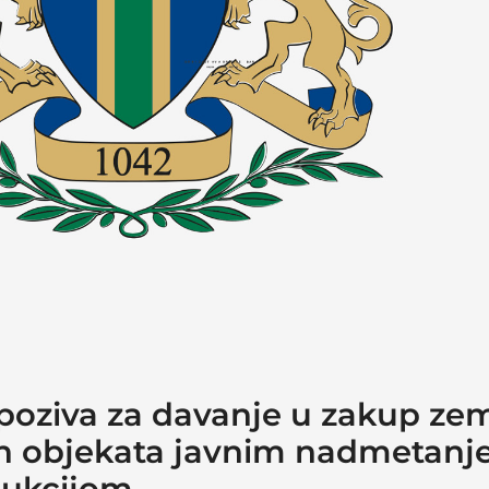
poziva za davanje u zakup zem
ih objekata javnim nadmetanj
ukcijom