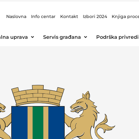
Naslovna
Info centar
Kontakt
Izbori 2024
Knjiga proc
lna uprava
Servis građana
Podrška privredi