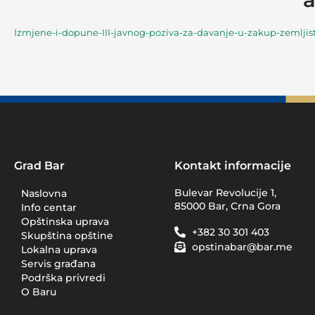
Izmjene-i-dopune-III-javnog-poziva-za-davanje-u-zakup-zemljis
Grad Bar
Kontakt informacije
Bulevar Revolucije 1,
Naslovna
85000 Bar, Crna Gora
Info centar
Opštinska uprava
+382 30 301 403
Skupština opštine
opstinabar@bar.me
Lokalna uprava
Servis građana
Podrška privredi
O Baru