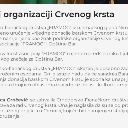
 organizaciji Crvenog krsta
sko-franačkog društva „FRAMOG“ iz njemačkog grada Nirn
riličeno uručenje vrijedne donacije barskom Crvenom krstu
e namjenjena kao znak podrške organizacije Crvenog krsta
asocijacije “FRAMOG” i Opštine Bar.
ahvalnost asocijaciji “FRAMOG” i njenom predsjedniku Lj
kog značaja za Opštinu Bar.
sko-franačkog društva „FRAMOG“ iskazao je posebno zad
groženim osobama. On je izrazio nadu da će saradnja Bara
našnja donacija barskom Crvenom krstu je spona ka unapri
u u brojnim oblastima i saradnji iz oblasti kulture, umje
ica Crnčević
se zahvalila Crnogorsko-Franačkom društv
ava za rad Crvenog krsta. Ona je naglasila da su se od pr
tažnog objekta u Crmnici, koji će biti namjenjen starijo
 druženja.