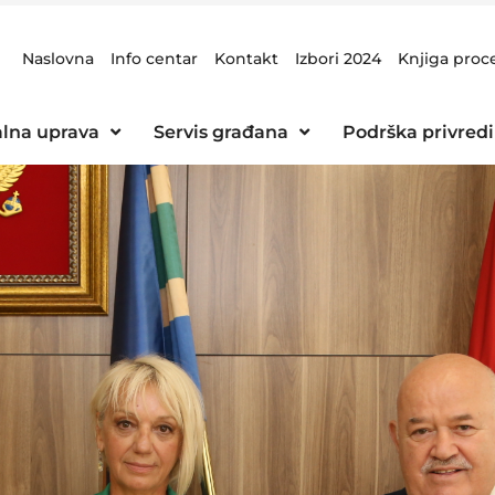
Naslovna
Info centar
Kontakt
Izbori 2024
Knjiga proc
lna uprava
Servis građana
Podrška privredi