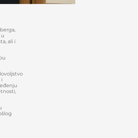
berga,
 u
, ali i
ubu
ovoljstvo
 i
jeđenju
tnosti,
u
ošlog
j