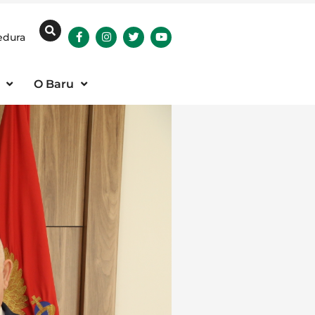
edura
O Baru