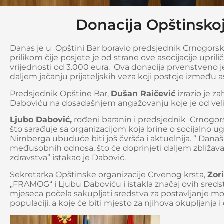
Donacija Opštinskoj
Danas je u Opštini Bar boravio predsjednik Crnogor
prilikom čije posjete je od strane ove asocijacije up
vrijednosti od 3.000 eura. Ova donacija prvenstveno j
daljem jačanju prijateljskih veza koji postoje između 
Predsjednik Opštine Bar,
Dušan Raičević
izrazio je z
Daboviću na dosadašnjem angažovanju koje je od veli
Ljubo Dabović,
rođeni baranin i predsjednik Crnogor
što sarađuje sa organizacijom koja brine o socijalno u
Nirnberga ubuduće biti još čvršća i aktuelnija. “ Da
međusobnih odnosa, što će doprinjeti daljem zbližavanj
zdravstva” istakao je Dabović.
Sekretarka Opštinske organizacije Crvenog krsta,
Zor
„FRAMOG“ i Ljubu Daboviću i istakla značaj ovih sredst
mjeseca počela sakupljati sredstva za postavljanje mon
populaciji, a koje će biti mjesto za njihova okupljanja i