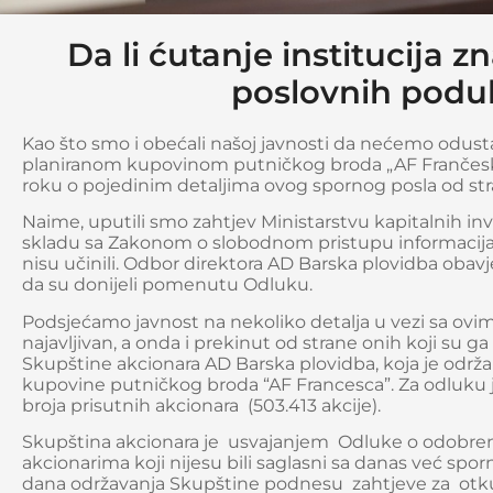
Da li ćutanje institucija 
poslovnih podu
Kao što smo i obećali našoj javnosti da nećemo odusta
planiranom kupovinom putničkog broda „AF Frančesk
roku o pojedinim detaljima ovog spornog posla od stra
Naime, uputili smo zahtjev Ministarstvu kapitalnih inv
skladu sa Zakonom o slobodnom pristupu informacija
nisu učinili. Odbor direktora AD Barska plovidba obavj
da su donijeli pomenutu Odluku.
Podsjećamo javnost na nekoliko detalja u vezi sa ovim
najavljivan, a onda i prekinut od strane onih koji su ga
Skupštine akcionara AD Barska plovidba, koja je održ
kupovine putničkog broda “AF Francesca”. Za odluku je
broja prisutnih akcionara (503.413 akcije).
Skupština akcionara je usvajanjem Odluke o odobre
akcionarima koji nijesu bili saglasni sa danas već sp
dana održavanja Skupštine podnesu zahtjeve za otku