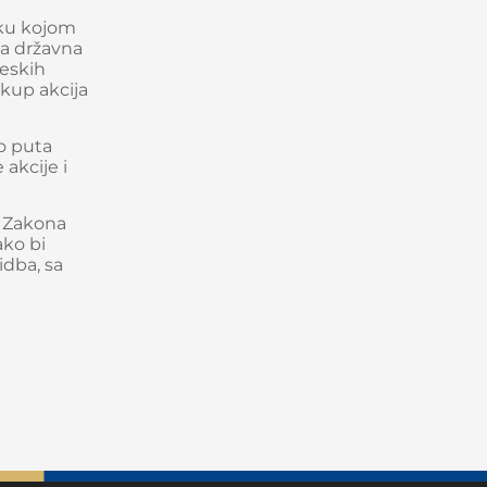
uku kojom
da državna
reskih
kup akcija
o puta
akcije i
a Zakona
ako bi
idba, sa