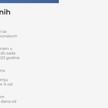
nih
i sa
zakonskom
a nam u
 do sada
2023 godine
sno
i
renju
,4 % od
kim
0 dana od