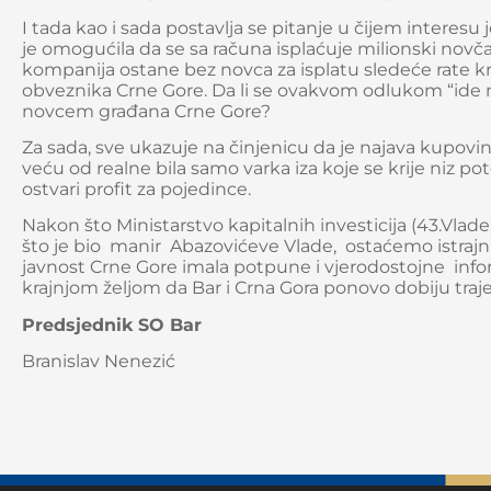
I tada kao i sada postavlja se pitanje u čijem intere
je omogućila da se sa računa isplaćuje milionski novč
kompanija ostane bez novca za isplatu sledeće rate kre
obveznika Crne Gore. Da li se ovakvom odlukom “ide
novcem građana Crne Gore?
Za sada, sve ukazuje na činjenicu da je najava kupovi
veću od realne bila samo varka iza koje se krije niz p
ostvari profit za pojedince.
Nakon što Ministarstvo kapitalnih investicija (43.Vlad
što je bio manir Abazovićeve Vlade, ostaćemo istrajni 
javnost Crne Gore imala potpune i vjerodostojne inf
krajnjom željom da Bar i Crna Gora ponovo dobiju trajek
Predsjednik SO Bar
Branislav Nenezić