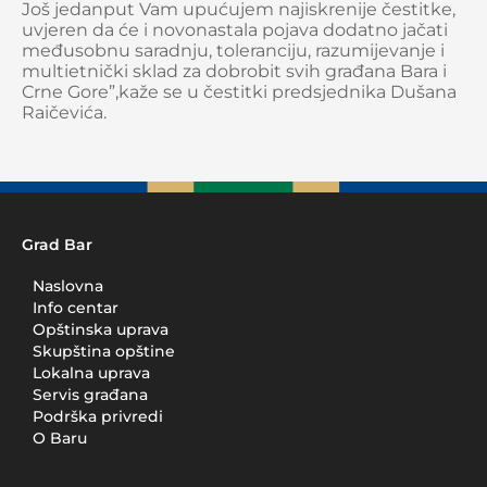
Još jedanput Vam upućujem najiskrenije čestitke,
uvjeren da će i novonastala pojava dodatno jačati
međusobnu saradnju, toleranciju, razumijevanje i
multietnički sklad za dobrobit svih građana Bara i
Crne Gore”,kaže se u čestitki predsjednika Dušana
Raičevića.
Grad Bar
Naslovna
Info centar
Opštinska uprava
Skupština opštine
Lokalna uprava
Servis građana
Podrška privredi
O Baru