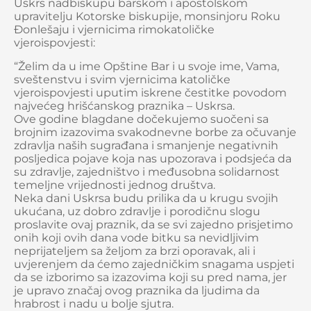
Uskrs nadbiskupu barskom i apostolskom
upravitelju Kotorske biskupije, monsinjoru Roku
Đonlešaju i vjernicima rimokatoličke
vjeroispovjesti:
“Želim da u ime Opštine Bar i u svoje ime, Vama,
sveštenstvu i svim vjernicima katoličke
vjeroispovjesti uputim iskrene čestitke povodom
najvećeg hrišćanskog praznika – Uskrsa.
Ove godine blagdane dočekujemo suočeni sa
brojnim izazovima svakodnevne borbe za očuvanje
zdravlja naših sugrađana i smanjenje negativnih
posljedica pojave koja nas upozorava i podsjeća da
su zdravlje, zajedništvo i međusobna solidarnost
temeljne vrijednosti jednog društva.
Neka dani Uskrsa budu prilika da u krugu svojih
ukućana, uz dobro zdravlje i porodičnu slogu
proslavite ovaj praznik, da se svi zajedno prisjetimo
onih koji ovih dana vode bitku sa nevidljivim
neprijateljem sa željom za brzi oporavak, ali i
uvjerenjem da ćemo zajedničkim snagama uspjeti
da se izborimo sa izazovima koji su pred nama, jer
je upravo značaj ovog praznika da ljudima da
hrabrost i nadu u bolje sjutra.