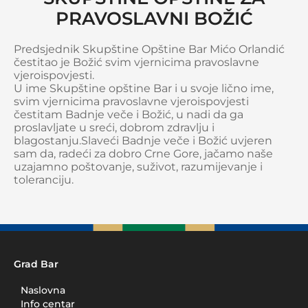
PRAVOSLAVNI BOŽIĆ
Predsjednik Skupštine Opštine Bar Mićo Orlandić
čestitao je Božić svim vjernicima pravoslavne
vjeroispovjesti.
U ime Skupštine opštine Bar i u svoje lično ime,
svim vjernicima pravoslavne vjeroispovjesti
čestitam Badnje veče i Božić, u nadi da ga
proslavljate u sreći, dobrom zdravlju i
blagostanju.Slaveći Badnje veče i Božić uvjeren
sam da, radeći za dobro Crne Gore, jačamo naše
uzajamno poštovanje, suživot, razumijevanje i
toleranciju.
Grad Bar
Naslovna
Info centar