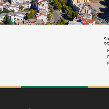
Sl
op