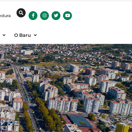
edura
O Baru