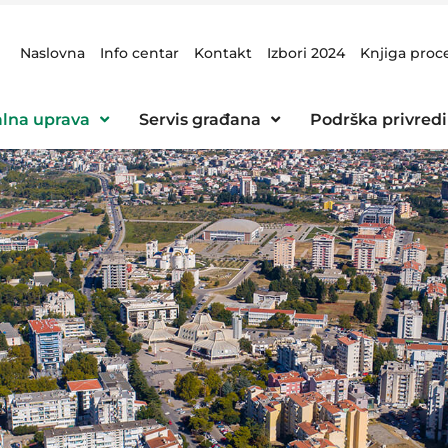
Naslovna
Info centar
Kontakt
Izbori 2024
Knjiga proc
lna uprava
Servis građana
Podrška privredi