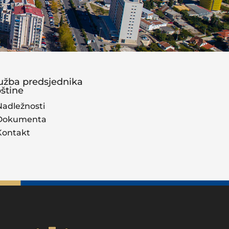
užba predsjednika
štine
Nadležnosti
Dokumenta
Kontakt