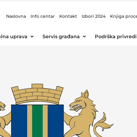
Naslovna
Info centar
Kontakt
Izbori 2024
Knjiga proc
lna uprava
Servis građana
Podrška privredi