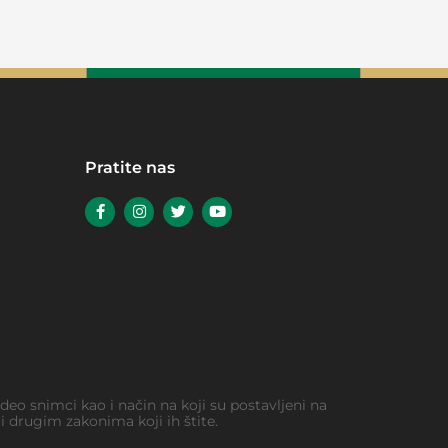
Pratite nas
video snimci kao i način na koji su postavljeni na
 drugim zakonima koji ih štite.