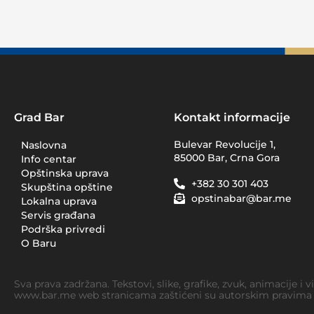
Grad Bar
Kontakt informacije
Bulevar Revolucije 1,
Naslovna
85000 Bar, Crna Gora
Info centar
Opštinska uprava
+382 30 301 403
Skupština opštine
opstinabar@bar.me
Lokalna uprava
Servis građana
Podrška privredi
O Baru
Sva prava zadržana. Tekstovi, slike, grafike, zvuk, animacije i 
www.bar.me web stranicama zaštićeni su autorskim pravima i