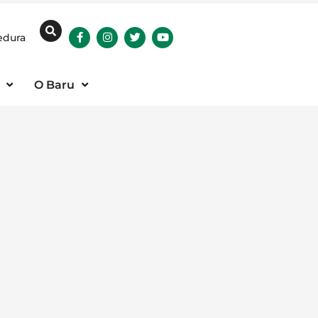
edura
O Baru