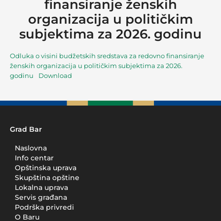
finansiranje ženskih
organizacija u političkim
subjektima za 2026. godinu
Odluka o visini budžetskih sredstava za redovno finansiranje
ženskih organizacija u političkim subjektima za 2026.
godinu
Download
Grad Bar
Naslovna
Info centar
Opštinska uprava
Skupština opštine
Lokalna uprava
Servis građana
Podrška privredi
O Baru